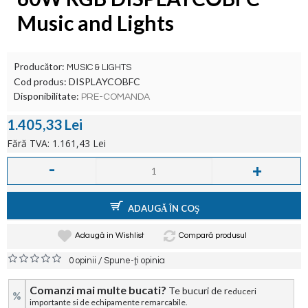
Music and Lights
Producător:
MUSIC & LIGHTS
Cod produs:
DISPLAYCOBFC
Disponibilitate:
PRE-COMANDA
1.405,33 Lei
Fără TVA: 1.161,43 Lei
-
+
ADAUGĂ ÎN COŞ
Adaugă in Wishlist
Compară produsul
/
0 opinii
Spune-ţi opinia
Comanzi mai multe bucati?
Te bucuri de r
educeri
%
importante si de echipamente remarcabile.