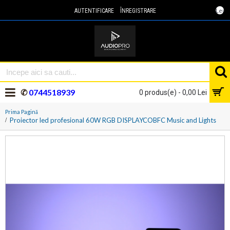
Lei
AUTENTIFICARE
ÎNREGISTRARE
✆
0744518939
0 produs(e) - 0,00 Lei
Prima Pagină
Proiector led profesional 60W RGB DISPLAYCOBFC Music and Lights