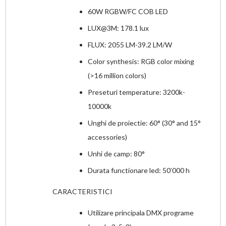
60W RGBW/FC COB LED
LUX@3M: 178.1 lux
FLUX: 2055 LM-39.2 LM/W
Color synthesis: RGB color mixing
(>16 million colors)
Preseturi temperature: 3200k-
10000k
Unghi de proiectie: 60° (30° and 15°
accessories)
Unhi de camp: 80°
Durata functionare led: 50’000 h
CARACTERISTICI
Utilizare principala DMX programe