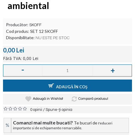
ambiental
Producător:
SKOFF
Cod produs:
SET 12 SKOFF
Disponibilitate:
NU ESTE PE STOC
0,00 Lei
Fără TVA: 0,00 Lei
-
+
ADAUGĂ ÎN COŞ
Adaugă in Wishlist
Compară produsul
/
0 opinii
Spune-ţi opinia
Comanzi mai multe bucati?
Te bucuri de r
educeri
%
importante si de echipamente remarcabile.