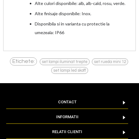
Alte culori disponibile: alb, alb-cald, rosu, verde.
Alte finisaje disponibile: Inox.
Disponibila si in varianta cu protectie la
umezeala: IP66
,
,
Etichete:
set lampi iluminat trepte
set rueda mini 12
set lampi led skoff
CONTACT
INFORMATII
RELATII CLIENTI