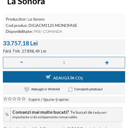
La Sonora
Producător:
La Sonora
Cod produs:
DIGACM1125 MONOFASE
Disponibilitate:
PRE-COMANDA
33.757,18 Lei
Fără TVA: 27.898,49 Lei
-
+
ADAUGĂ ÎN COŞ
Adaugă in Wishlist
Compară produsul
/
0 opinii
Spune-ţi opinia
Comanzi mai multe bucati?
Te bucuri de r
educeri
%
importante si de echipamente remarcabile.