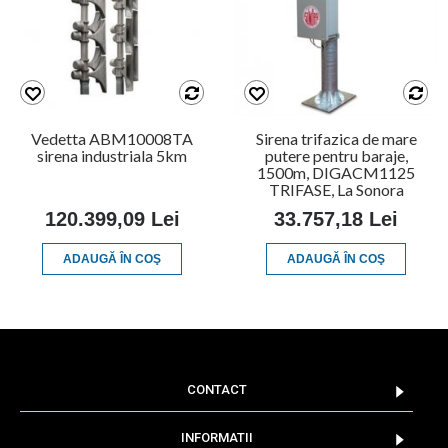
Vedetta ABM10008TA
Sirena trifazica de mare
sirena industriala 5km
putere pentru baraje,
1500m, DIGACM1125
TRIFASE, La Sonora
120.399,09 Lei
33.757,18 Lei
ADAUGĂ ÎN COŞ
ADAUGĂ ÎN COŞ
CONTACT
INFORMATII