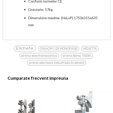
Conform normelor CE
Greutate: 57kg
Dimensiune maxima: (HxLxP) 1750x315x635
mm
,
,
Etichete:
DIGACM1125 MONOFASE
VEDETTA
,
,
sirena electromecanica
sirena baraj 1500m
sirena alarmare industriala la sonora
Cumparate frecvent impreuna