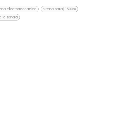
,
,
rena electromecanica
sirena baraj 1500m
a la sonora