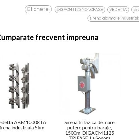
,
,
Etichete:
DIGACM1125 MONOFASE
VEDETTA
si
sirena alarmare industrial
Cumparate frecvent impreuna
edetta ABM10008TA
Sirena trifazica de mare
irena industriala 5km
putere pentru baraje,
1500m, DIGACM1125
TRIFASE, La Sonora