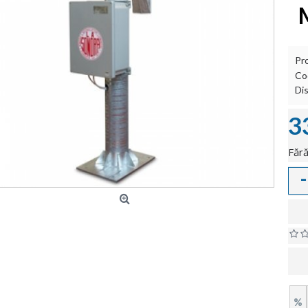
Pr
Co
Dis
3
Fără
-
%