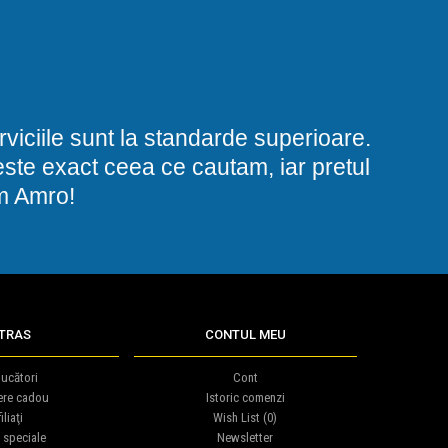
viciile sunt la standarde superioare.
i este exact ceea ce cautam, iar pretul
am Amro!
TRAS
CONTUL MEU
ucători
Cont
ere cadou
Istoric comenzi
iliaţi
Wish List (
0
)
 speciale
Newsletter