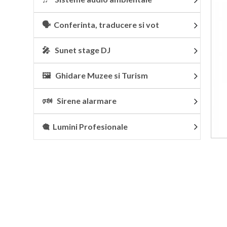
🗣 Conferinta, traducere si vot
🎤 Sunet stage DJ
🖼 Ghidare Muzee si Turism
🕬 Sirene alarmare
🎕 Lumini Profesionale