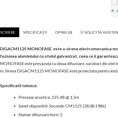
⚑
In
SCRIERE
SPECIFICAŢII
OPINII (0)
💡 SOLICITA ASISTE
DIGACM1125 MONOFASE este o sirena electromecanica mono
fuziunea aluminiului cu otelul galvanizat, ceea ce ii garanteaz
MONOFASE este prevazuta cu doua difuzoare, suruburi din otel ino
m. Sirena DIGACM1125 MONOFASE este proiectata pentru instala
Specificatii tehnice
:
Presiune acustica: 125 dB @ 1,5m
Sunet disponibil: Secondo CM1125 (28.08.1986)
Numar difuzoare horn: 2