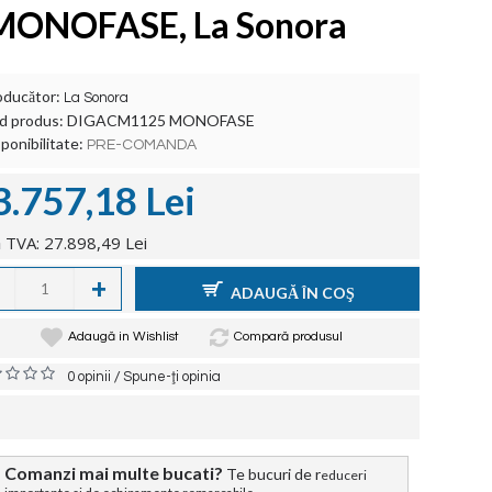
MONOFASE, La Sonora
oducător:
La Sonora
d produs:
DIGACM1125 MONOFASE
ponibilitate:
PRE-COMANDA
3.757,18 Lei
 TVA: 27.898,49 Lei
+
ADAUGĂ ÎN COŞ
Adaugă in Wishlist
Compară produsul
/
0 opinii
Spune-ţi opinia
Comanzi mai multe bucati?
Te bucuri de r
educeri