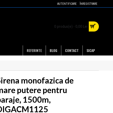
AUTENTIFICARE
ÎNREGISTRARE
0 produs(e) - 0,00 Lei
REFERINTE
BLOG
CONTACT
SICAP
Sirena monofazica de
mare putere pentru
baraje, 1500m,
DIGACM1125