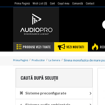
Prima Pagină
Wish List (
0
)
Cont
Coşul meu
Comandă
Contact
PRODUSE VEZI TOATE
VEZI NOUTATI
RED
Sirena monofazica de mare 
Prima Pagină
Producător
La Sonora
CAUTĂ DUPĂ SOLUȚII
⌘ Sisteme preconfigurate
♬ Sisteme audio ambientale