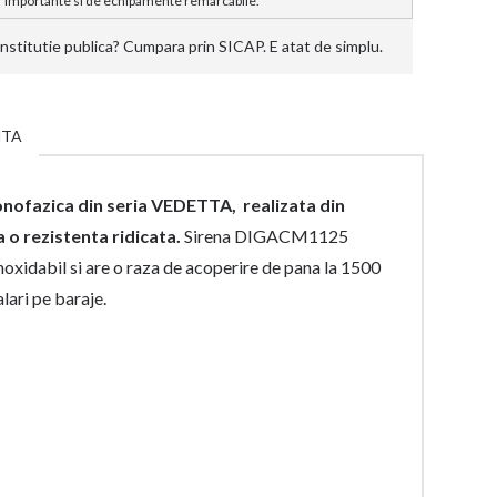
importante si de echipamente remarcabile.
stitutie publica? Cumpara prin SICAP. E atat de simplu.
NTA
fazica din seria VEDETTA, realizata din
a o rezistenta ridicata.
Sirena DIGACM1125
xidabil si are o raza de acoperire de pana la 1500
ri pe baraje.