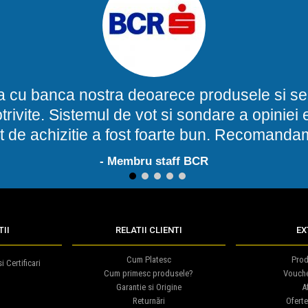
a cu banca nostra deoarece produsele si ser
potrivite. Sistemul de vot si sondare a opinie
t de achizitie a fost foarte bun. Recomand
- Membru staff BCR
1
2
3
4
5
II
RELATII CLIENTI
EX
Cum Platesc
Prod
i Certificari
Cum primesc produsele?
Vouch
Garantie si Origine
Af
Returnări
Oferte