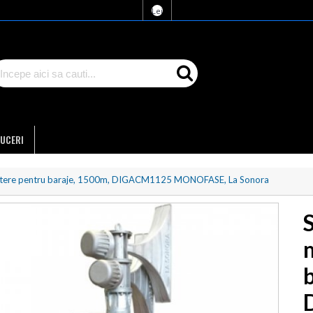
Lei
UCERI
putere pentru baraje, 1500m, DIGACM1125 MONOFASE, La Sonora