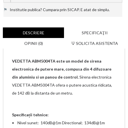
⚑
Institutie publica? Cumpara prin SICAP. E atat de simplu.
DESCRIERE
SPECIFICAŢII
OPINII (0)
💡 SOLICITA ASISTENTA
VEDETTA ABM5004TA este un model de sirena
electronica de putere mare, compusa din 4 difuzoare
din aluminiu si un panou de control.
Sirena electronica
VEDETTA ABM5004TA
ofera o putere acustica ridicata,
de
142 dB la distanta de un metru.
Specificații tehnice:
• Nivel sunet: 140dB@1m Directional; 134dB@1m