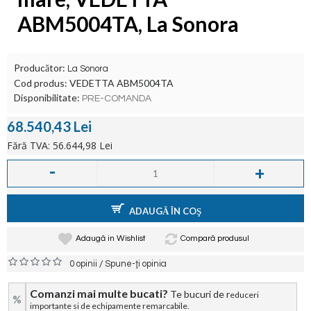
ABM5004TA, La Sonora
Producător:
La Sonora
Cod produs:
VEDETTA ABM5004TA
Disponibilitate:
PRE-COMANDA
68.540,43 Lei
Fără TVA: 56.644,98 Lei
-
+
ADAUGĂ ÎN COŞ
Adaugă in Wishlist
Compară produsul
/
0 opinii
Spune-ţi opinia
Comanzi mai multe bucati?
Te bucuri de r
educeri
%
importante si de echipamente remarcabile.