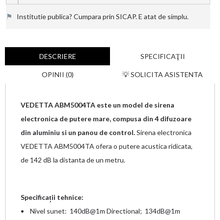
⚑
Institutie publica? Cumpara prin SICAP. E atat de simplu.
DESCRIERE
SPECIFICAŢII
OPINII (0)
💡 SOLICITA ASISTENTA
VEDETTA ABM5004TA este un model de sirena
electronica de putere mare, compusa din 4 difuzoare
din aluminiu si un panou de control.
Sirena electronica
VEDETTA ABM5004TA
ofera o putere acustica ridicata,
de
142 dB la distanta de un metru.
Specificații tehnice:
• Nivel sunet: 140dB@1m Directional; 134dB@1m