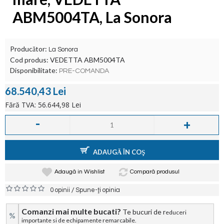
ABM5004TA, La Sonora
Producător:
La Sonora
Cod produs:
VEDETTA ABM5004TA
Disponibilitate:
PRE-COMANDA
68.540,43 Lei
Fără TVA: 56.644,98 Lei
-
+
ADAUGĂ ÎN COŞ
Adaugă in Wishlist
Compară produsul
/
0 opinii
Spune-ţi opinia
Comanzi mai multe bucati?
Te bucuri de r
educeri
%
importante si de echipamente remarcabile.