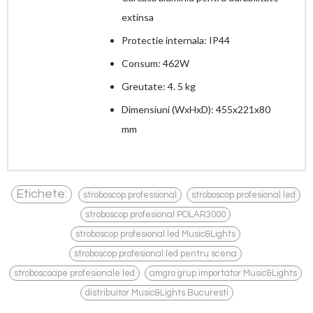
extinsa
Protectie internala: IP44
Consum: 462W
Greutate: 4. 5 kg
Dimensiuni (WxHxD): 455x221x80
mm
,
,
Etichete:
stroboscop professional
stroboscop profesional led
,
stroboscop profesional POLAR3000
,
stroboscop profesional led Music&Lights
,
stroboscop profesional led pentru scena
,
,
stroboscoape profesionale led
amgro grup importator Music&Lights
distribuitor Music&Lights Bucuresti