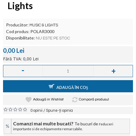
Lights
Producător:
MUSIC & LIGHTS
Cod produs:
POLAR3000
Disponibilitate:
NU ESTE PE STOC
0,00 Lei
Fără TVA: 0,00 Lei
-
+
ADAUGĂ ÎN COŞ
Adaugă in Wishlist
Compară produsul
/
0 opinii
Spune-ţi opinia
Comanzi mai multe bucati?
Te bucuri de r
educeri
%
importante si de echipamente remarcabile.