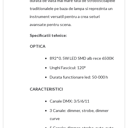
durata de viata mai mare fata de stroboscoapele
traditionalele pe baza de lampa si reprezinta un
instrument versatil pentru a crea seturi
avansate pentru scena.
Specificatii tehnice:
OPTICA
892*0. 5W LED SMD alb rece 6500K
Unghi Fascicul: 120°
Durata functionare led: 50-000 h
CARACTERISTICI
Canale DMX: 3/5/6/11
3 Canale: dimmer, strobe, dimmer
curve
5 Canale: dimmer, strobe, auto, auto