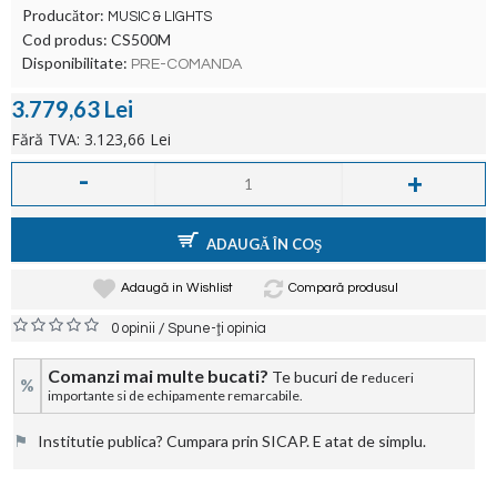
Producător:
MUSIC & LIGHTS
Cod produs:
CS500M
Disponibilitate:
PRE-COMANDA
3.779,63 Lei
Fără TVA: 3.123,66 Lei
-
+
ADAUGĂ ÎN COŞ
Adaugă in Wishlist
Compară produsul
/
0 opinii
Spune-ţi opinia
Comanzi mai multe bucati?
Te bucuri de r
educeri
%
importante si de echipamente remarcabile.
⚑
Institutie publica? Cumpara prin SICAP. E atat de simplu.