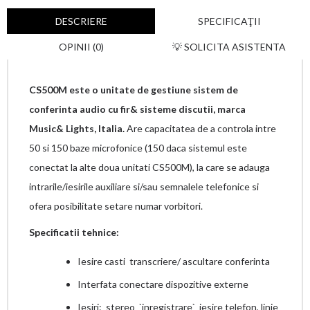
DESCRIERE
SPECIFICAŢII
OPINII (0)
💡 SOLICITA ASISTENTA
CS500M este o unitate de gestiune sistem de
conferinta audio cu fir& sisteme discutii, marca
Music& Lights, Italia.
Are capacitatea de a controla intre
50 si 150 baze microfonice (150 daca sistemul este
conectat la alte doua unitati CS500M), la care se adauga
intrarile/iesirile auxiliare si/sau semnalele telefonice si
ofera posibilitate setare numar vorbitori.
Specificatii tehnice:
Iesire casti transcriere/ ascultare conferinta
Interfata conectare dispozitive externe
Iesiri: stereo `inregistrare` iesire telefon, linie