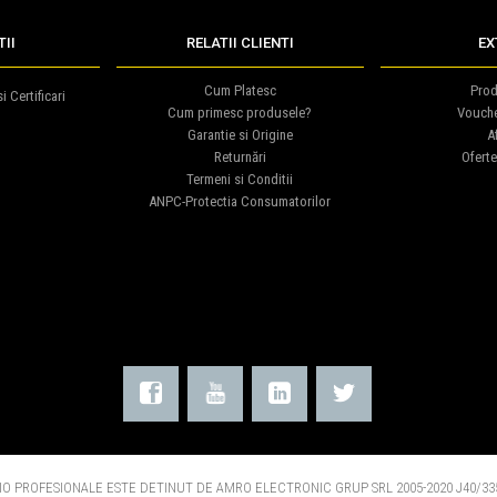
II
RELATII CLIENTI
EX
Cum Platesc
Prod
i Certificari
Cum primesc produsele?
Vouch
Garantie si Origine
Af
Returnări
Oferte
Termeni si Conditii
ANPC-Protectia Consumatorilor
O PROFESIONALE ESTE DETINUT DE AMRO ELECTRONIC GRUP SRL 2005-2020 J40/335