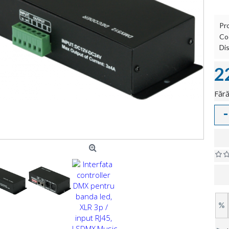
Pr
Co
Dis
2
Fără
-
%