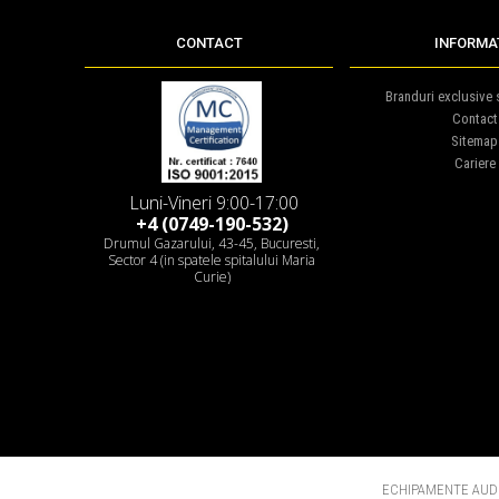
CONTACT
INFORMAT
Branduri exclusive s
Contact
Sitemap
Cariere
Luni-Vineri 9:00-17:00
+4 (0749-190-532)
Drumul Gazarului, 43-45, Bucuresti,
Sector 4 (in spatele spitalului Maria
Curie)
ECHIPAMENTE AUDI