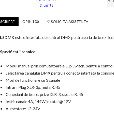
⚑
In
SCRIERE
OPINII (0)
💡 SOLICITA ASISTENTA
LSDMX
este o interfata de control DMX pentru seria de benzi le
Specificatii tehnice:
• Modul manual prin comutatoarele Dip Switch, pentru a controla
• Selectarea canalului DMX pentru a conecta interfata la conso
• Mod de functionare cu 3 canale
• Intrari: Plug XLR-3p, mufa RJ45
• Conexiuni de iesire: prize XLR-3p, soclu RJ45
• Iesiri: canale 4A, 144W in total @ 12V
• Alimentare: 12-24V