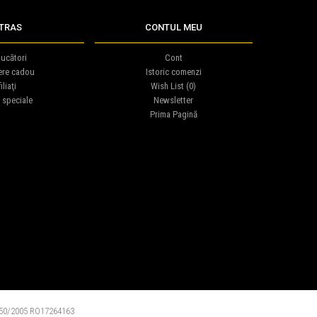
TRAS
CONTUL MEU
ucători
Cont
ere cadou
Istoric comenzi
iliaţi
Wish List (
0
)
 speciale
Newsletter
Prima Pagină
0/2005 RO17264163