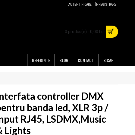
AUTENTIFICARE
ÎNREGISTRARE
0 produs(e) - 0,00 Lei
REFERINTE
BLOG
CONTACT
SICAP
Interfata controller DMX
pentru banda led, XLR 3p /
input RJ45, LSDMX,Music
& Lights