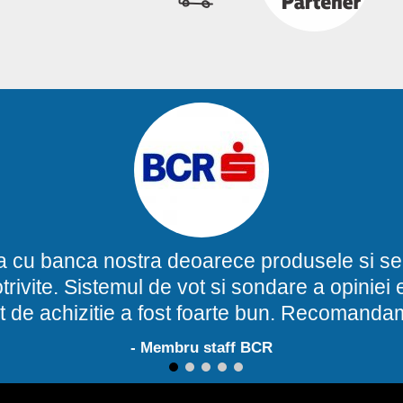
a cu banca nostra deoarece produsele si ser
potrivite. Sistemul de vot si sondare a opinie
t de achizitie a fost foarte bun. Recomand
- Membru staff BCR
1
2
3
4
5