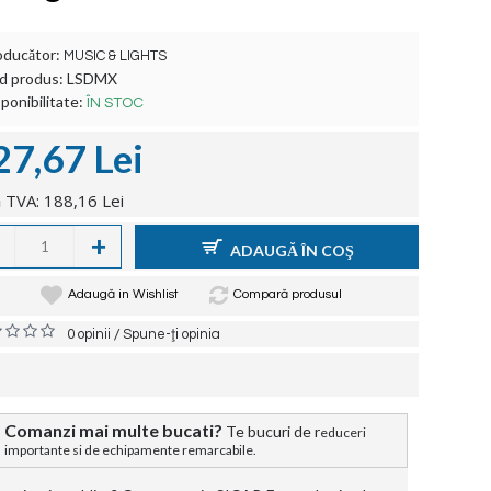
oducător:
MUSIC & LIGHTS
d produs:
LSDMX
ponibilitate:
ÎN STOC
27,67 Lei
 TVA: 188,16 Lei
+
ADAUGĂ ÎN COŞ
Adaugă in Wishlist
Compară produsul
/
0 opinii
Spune-ţi opinia
Comanzi mai multe bucati?
Te bucuri de r
educeri
importante si de echipamente remarcabile.