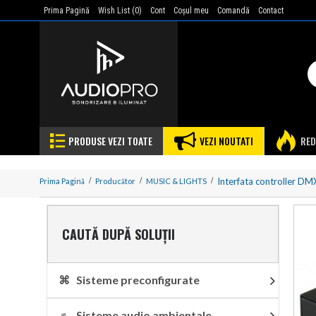
Prima Pagină
Wish List (
0
)
Cont
Coşul meu
Comandă
Contact
PRODUSE VEZI TOATE
VEZI NOUTATI
RED
Interfata controller DM
Prima Pagină
Producător
MUSIC & LIGHTS
CAUTĂ DUPĂ SOLUȚII
⌘ Sisteme preconfigurate
♬ Sisteme audio ambientale