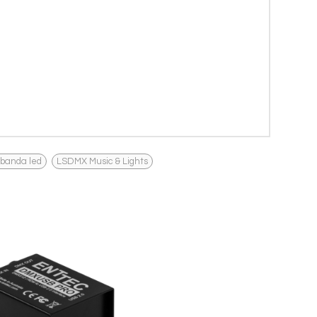
,
 banda led
LSDMX Music & Lights