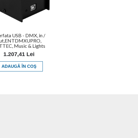
erfata USB - DMX, in /
ut,ENTDMXUPRO,
TEC, Music & Lights
1.207,41 Lei
ADAUGĂ ÎN COŞ