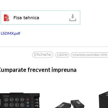
LSDMX.pdf
,
Etichete:
LSDMX
interfata controller DMX
Cumparate frecvent impreuna