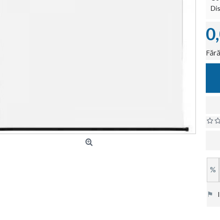
Dis
0
Fără
%
⚑
In