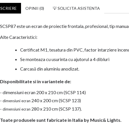
SCRIERE
OPINII (0)
💡 SOLICITA ASISTENTA
SCSP87 este un ecran de proiectie frontala, profesional, tip manual
Alte Caracteristici:
Certificat M1, tesatura din PVC, factor intarziere incend
Se monteaza cu usurinta cu ajutorul a 4 dibluri
Carcasă din aluminiu anodizat.
Disponibilitate si in variantele de:
- dimensiuni ecran 200 x 210 cm (SCSP 114)
-
240 x 200 cm (SCSP 123)
dimensiuni ecran
-
280 x 210 cm (SCSP 137).
dimensiuni ecran
Toate produsele sunt fabricate in Italia by Music& Lights.