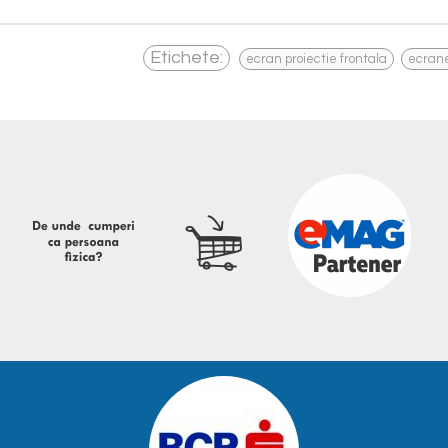
,
Etichete:
ecran proiectie frontala
ecrane