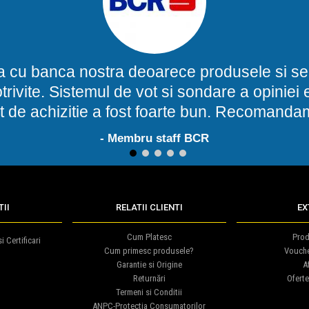
a cu banca nostra deoarece produsele si ser
potrivite. Sistemul de vot si sondare a opinie
t de achizitie a fost foarte bun. Recomand
- Membru staff BCR
1
2
3
4
5
II
RELATII CLIENTI
EX
Cum Platesc
Prod
i Certificari
Cum primesc produsele?
Vouch
Garantie si Origine
Af
Returnări
Oferte
Termeni si Conditii
ANPC-Protectia Consumatorilor