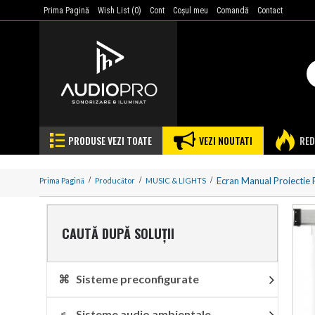
Prima Pagină
Wish List (
0
)
Cont
Coşul meu
Comandă
Contact
PRODUSE VEZI TOATE
VEZI NOUTATI
RED
Ecran Manual Proiectie 
Prima Pagină
Producător
MUSIC & LIGHTS
CAUTĂ DUPĂ SOLUȚII
⌘ Sisteme preconfigurate
♬ Sisteme audio ambientale