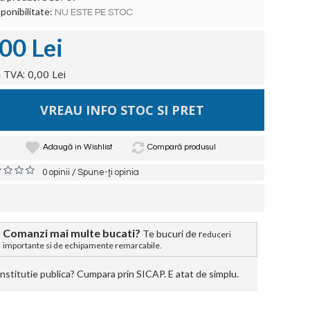
ponibilitate:
NU ESTE PE STOC
,00 Lei
 TVA: 0,00 Lei
VREAU INFO STOC SI PRET
Adaugă in Wishlist
Compară produsul
/
0 opinii
Spune-ţi opinia
Comanzi mai multe bucati?
Te bucuri de r
educeri
importante si de echipamente remarcabile.
stitutie publica? Cumpara prin SICAP. E atat de simplu.