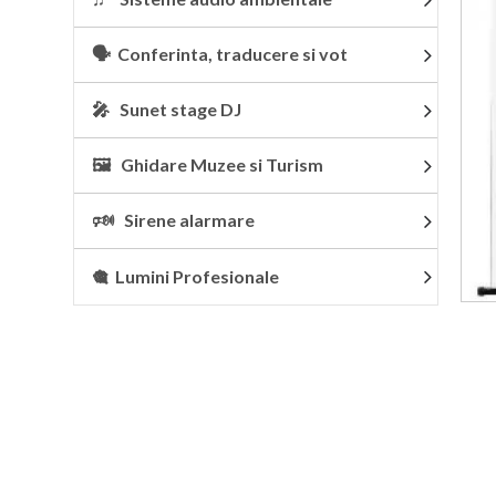
🗣 Conferinta, traducere si vot
🎤 Sunet stage DJ
🖼 Ghidare Muzee si Turism
🕬 Sirene alarmare
🎕 Lumini Profesionale