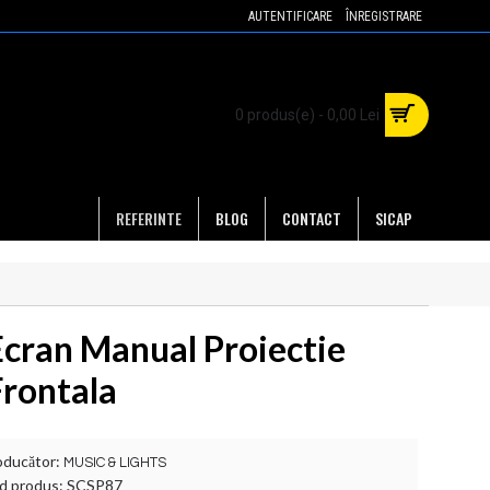
AUTENTIFICARE
ÎNREGISTRARE
0 produs(e) - 0,00 Lei
REFERINTE
BLOG
CONTACT
SICAP
Ecran Manual Proiectie
Frontala
oducător:
MUSIC & LIGHTS
d produs:
SCSP87