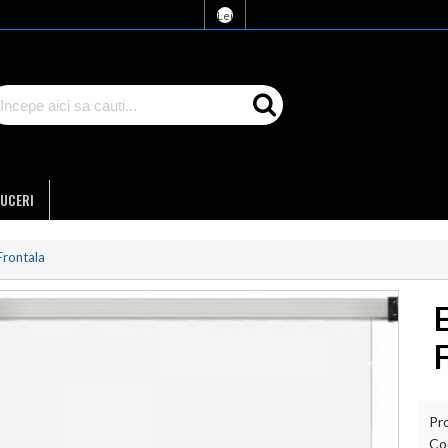
Lei
UCERI
Frontala
Pr
Co