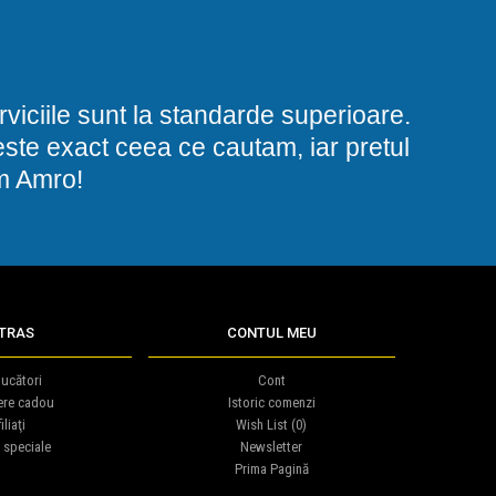
viciile sunt la standarde superioare.
i este exact ceea ce cautam, iar pretul
am Amro!
TRAS
CONTUL MEU
ucători
Cont
ere cadou
Istoric comenzi
iliaţi
Wish List (
0
)
 speciale
Newsletter
Prima Pagină