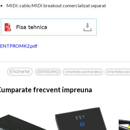
• MIDI: cablu MIDI breakout comercializat separat
ENTPROMK2.pdf
,
,
Etichete:
ENTPROMK2
interfata control dmx
interfata con
Cumparate frecvent impreuna