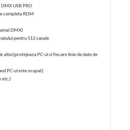
epta DMX USB PRO
ate completa RDM
(numai DMX)
atului pentru 512 canale
altul (protejeaza PC-ul si fiecare linie de date de
and PC-ul este ocupat)
 etc.)