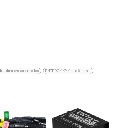
,
trol dmx proiectoare led
ENTPROMK2 Music & Lights