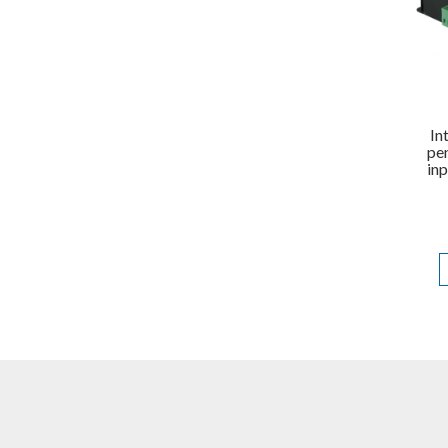
In
pen
in