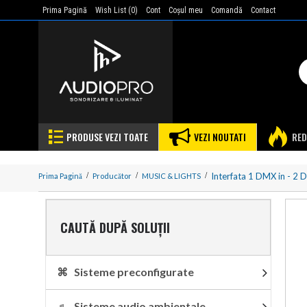
Prima Pagină
Wish List (
0
)
Cont
Coşul meu
Comandă
Contact
PRODUSE VEZI TOATE
VEZI NOUTATI
RED
Interfata 1 DMX in - 2
Prima Pagină
Producător
MUSIC & LIGHTS
CAUTĂ DUPĂ SOLUȚII
⌘ Sisteme preconfigurate
♬ Sisteme audio ambientale