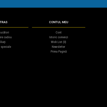
TRAS
CONTUL MEU
ucători
Cont
ere cadou
Istoric comenzi
iliaţi
Wish List (
0
)
 speciale
Newsletter
Prima Pagină