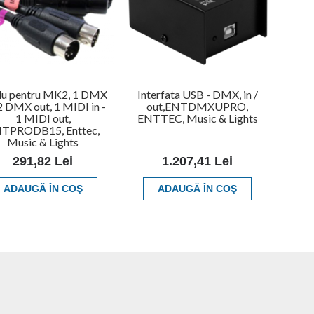
lu pentru MK2, 1 DMX
Interfata USB - DMX, in /
 2 DMX out, 1 MIDI in -
out,ENTDMXUPRO,
1 MIDI out,
ENTTEC, Music & Lights
TPRODB15, Enttec,
Music & Lights
291,82 Lei
1.207,41 Lei
ADAUGĂ ÎN COŞ
ADAUGĂ ÎN COŞ