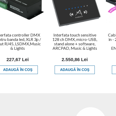
terfata controller DMX
Interfata touch sensitive
Cab
tru banda led, XLR 3p /
128 ch DMX, micro-USB,
in -
put RJ45, LSDMX,Music
stand alone + software,
& Lights
ARCPAD, Music & Lights
EN
227,67 Lei
2.550,86 Lei
ADAUGĂ ÎN COŞ
ADAUGĂ ÎN COŞ