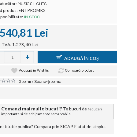
oducător:
MUSIC & LIGHTS
d produs:
ENTPROMK2
ponibilitate:
ÎN STOC
.540,81 Lei
 TVA: 1.273,40 Lei
+
ADAUGĂ ÎN COŞ
Adaugă in Wishlist
Compară produsul
/
0 opinii
Spune-ţi opinia
Comanzi mai multe bucati?
Te bucuri de r
educeri
importante si de echipamente remarcabile.
stitutie publica? Cumpara prin SICAP. E atat de simplu.