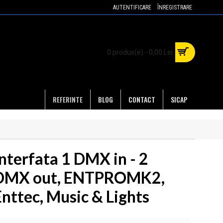
AUTENTIFICARE
ÎNREGISTRARE
0 produs(e) - 0,00 Lei
REFERINTE
BLOG
CONTACT
SICAP
Interfata 1 DMX in - 2
DMX out, ENTPROMK2,
Enttec, Music & Lights