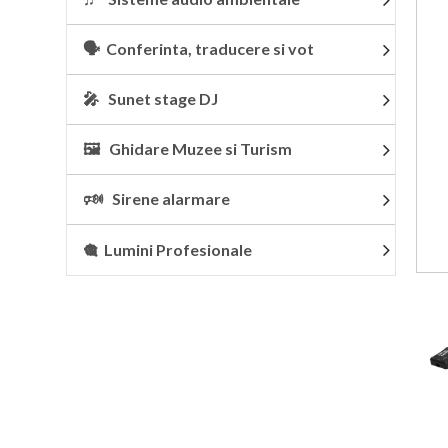
🗣 Conferinta, traducere si vot
🎤 Sunet stage DJ
🖼 Ghidare Muzee si Turism
🕬 Sirene alarmare
🎕 Lumini Profesionale