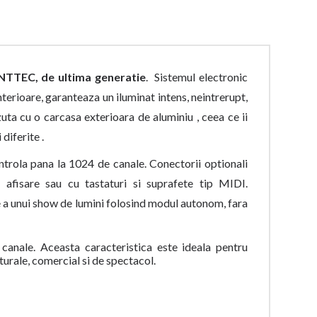
TTEC, de ultima generatie
. Sistemul electronic
terioare, garanteaza un iluminat intens, neintrerupt,
ta cu o carcasa exterioara de aluminiu , ceea ce ii
diferite .
trola pana la 1024 de canale. Conectorii optionali
afisare sau cu tastaturi si suprafete tip MIDI.
a unui show de lumini folosind modul autonom, fara
canale. Aceasta caracteristica este ideala pentru
urale, comercial si de spectacol.