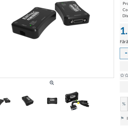
Pr
Co
Dis
1
Fără
-
%
⚑
In