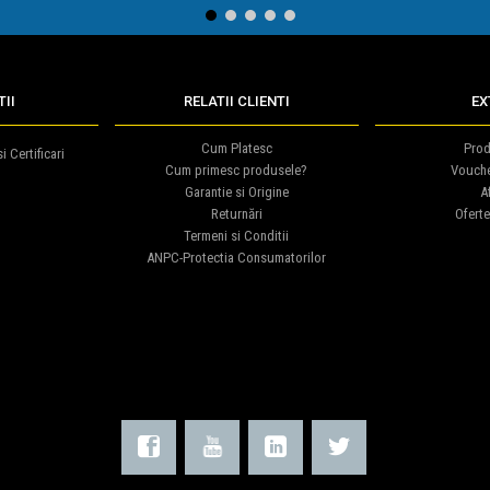
1
2
3
4
5
II
RELATII CLIENTI
EX
Cum Platesc
Prod
i Certificari
Cum primesc produsele?
Vouch
Garantie si Origine
Af
Returnări
Oferte
Termeni si Conditii
ANPC-Protectia Consumatorilor