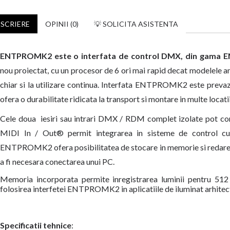
SCRIERE
OPINII (0)
💡 SOLICITA ASISTENTA
ENTPROMK2 este o interfata de control DMX, din gama EN
nou proiectat, cu un procesor de 6 ori mai rapid decat modelele an
chiar si la utilizare continua. Interfata ENTPROMK2 este prevazu
ofera o durabilitate ridicata la transport si montare in multe locatii 
Cele doua iesiri sau intrari DMX / RDM complet izolate pot con
MIDI In / Out® permit integrarea in sisteme de control cu 
ENTPROMK2 ofera posibilitatea de stocare in memorie si redare 
a fi necesara conectarea unui PC.
Memoria incorporata permite inregistrarea luminii pentru 512 
folosirea interfetei ENTPROMK2 in aplicatiile de iluminat arhitect
Specificatii tehnice
: