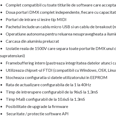
• Complet compatibil cu toate titlurile de software care acc
• Doua porturi DMX complet independente, fiecare cu capacit
• Porturi de intrare si iesire tip MIDI
• Pachetul include un cablu micro USB si un cablu de breakout 
• Operatiune autonoma pentru reluarea nesupravegheata a ilumin
• Carcasa din aluminiu prelucrat
• Izolatie reala de 1500V care separa toate porturile DMX unul de 
supratensiuni)
• Framebuffering intern (pastreaza integritatea datelor atunci c
• Utilizeaza chipset-ul FTDI (compatibil cu Windows, OSX, Linux
• Stocheaza configuratia si datele utilizatorului in EEPROM
• Rata de actualizare configurabila de la 1 la 40Hz
• Timp de intrerupere configurabil de la 96uS la 1,3mS
• Timp MaB configurabil de la 10.6uS la 1.3mS
• Posibilitate de upgrade la firmware
• Securitate / protectie software API