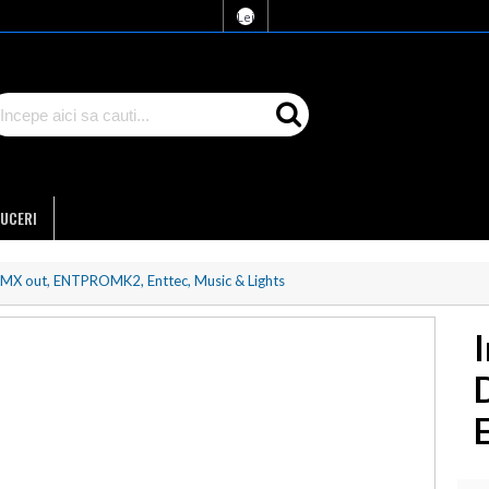
Lei
UCERI
 DMX out, ENTPROMK2, Enttec, Music & Lights