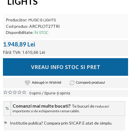
LIGHTS
Producător:
MUSIC & LIGHTS
Cod produs:
ARCPLOT27TRI
Disponibilitate:
ÎN STOC
1.948,89 Lei
Fără TVA: 1.610,66 Lei
VREAU INFO STOC SI PRET
Adaugă in Wishlist
Compară produsul
/
0 opinii
Spune-ţi opinia
Comanzi mai multe bucati?
Te bucuri de r
educeri
%
importante si de echipamente remarcabile.
⚑
Institutie publica? Cumpara prin SICAP. E atat de simplu.