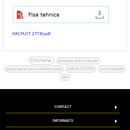
ARCPLOT 27TRI.pdf
,
Etichete:
proiector leduri fullcolor
,
,
,
proiectoare lumini arhitecturale
ARCPLOT27TRI
lumini fatade
alei
CONTACT
INFORMATII