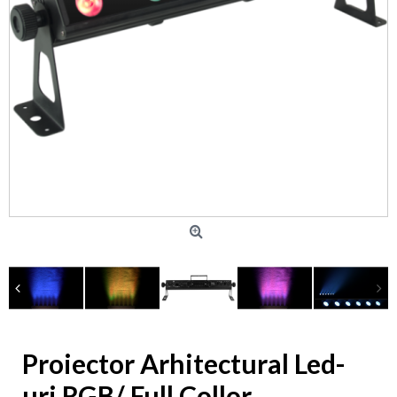
Proiector Arhitectural Led-
uri RGB/ Full Collor,