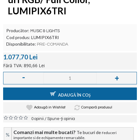
LUMIPIX6TRI
Producător:
MUSIC & LIGHTS
Cod produs:
LUMIPIX6TRI
Disponibilitate:
PRE-COMANDA
1.077,70 Lei
Fără TVA: 890,66 Lei
-
+
ADAUGĂ ÎN COŞ
Adaugă in Wishlist
Compară produsul
/
0 opinii
Spune-ţi opinia
Comanzi mai multe bucati?
Te bucuri de r
educeri
%
importante si de echipamente remarcabile.