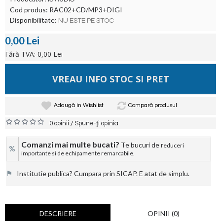
Cod produs:
RAC02+CD/MP3+DIGI
Disponibilitate:
NU ESTE PE STOC
0,00 Lei
Fără TVA: 0,00 Lei
VREAU INFO STOC SI PRET
Adaugă in Wishlist
Compară produsul
/
0 opinii
Spune-ţi opinia
Comanzi mai multe bucati?
Te bucuri de r
educeri
%
importante si de echipamente remarcabile.
⚑
Institutie publica? Cumpara prin SICAP. E atat de simplu.
DESCRIERE
OPINII (0)