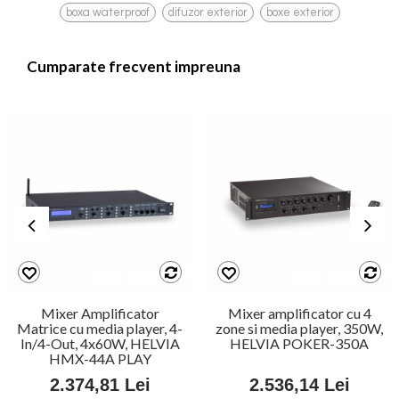
,
,
boxa waterproof
difuzor exterior
boxe exterior
Cumparate frecvent impreuna
Mixer Amplificator
Mixer amplificator cu 4
Matrice cu media player, 4-
zone si media player, 350W,
In/4-Out, 4x60W, HELVIA
HELVIA POKER-350A
HMX-44A PLAY
2.374,81 Lei
2.536,14 Lei