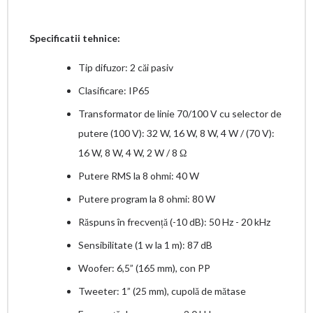
Specificatii tehnice:
Tip difuzor: 2 căi pasiv
Clasificare: IP65
Transformator de linie 70/100 V cu selector de
putere (100 V): 32 W, 16 W, 8 W, 4 W / (70 V):
16 W, 8 W, 4 W, 2 W / 8 Ω
Putere RMS la 8 ohmi: 40 W
Putere program la 8 ohmi: 80 W
Răspuns în frecvență (-10 dB): 50 Hz - 20 kHz
Sensibilitate (1 w la 1 m): 87 dB
Woofer: 6,5” (165 mm), con PP
Tweeter: 1” (25 mm), cupolă de mătase