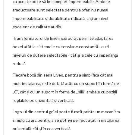
ca aceste boxe să fie complet impermeabile. Ambele
traductoare sunt selectate pentru a oferi nu numai
impermeabilitate și durabilitate ridicată, ci și un nivel
excelent de calitate audio.
Transformatorul de linie încorporat permite adaptarea
boxei atât la sistemele cu tensiune constantă - cu 4
niveluri de putere selectabile - cât și la cele cu impedanță
redusă.
Fiecare boxă din seria Liveo, pentru a simplifica cât mai
mult instalarea, este dotată atât cu un suport în formă de
„C”, cât și cu un suport în formă de „bilă”, ambele cu poziții
reglabile pe orizontală și verticală.
Logo-ul din centrul grilei poate fi rotit printr-un mecanism
simplu cu arc pentru a se potrivi perfect atât în ​​instalarea
orizontală, cât și în cea verticală.