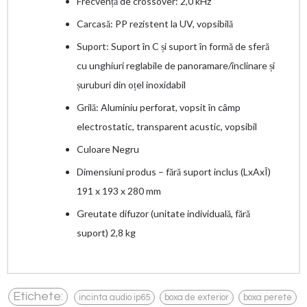
Frecvență de crossover: 2,0 kHz
Carcasă: PP rezistent la UV, vopsibilă
Suport: Suport în C și suport în formă de sferă
cu unghiuri reglabile de panoramare/înclinare și
șuruburi din oțel inoxidabil
Grilă: Aluminiu perforat, vopsit în câmp
electrostatic, transparent acustic, vopsibil
Culoare Negru
Dimensiuni produs – fără suport inclus (LxAxÎ)
191 x 193 x 280 mm
Greutate difuzor (unitate individuală, fără
suport) 2,8 kg
,
,
,
Etichete:
incinta audio ip65
boxa de exterior
boxa perete