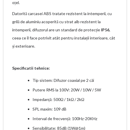
oțel.
Datorită carcasei ABS tratate rezistent la intemperii, cu
grilă de aluminiu acoperită cu strat alb rezistent la
intemperii, difuzorul are un standard de protecție
IP56
,
ceea ce îl face potrivit atât pentru instalații interioare, cât
și exterioare.
Specificatii tehnice:
Tip sistem: Difuzor coaxial pe 2 căi
Putere RMS la 100V: 20W / 10W / 5W
Impedanță: 500Ω / 1kΩ / 2kΩ
SPL maxim: 109 dB
Interval de frecvență: 100Hz-20KHz
Sensibilitate: 85dB (1W@1m)