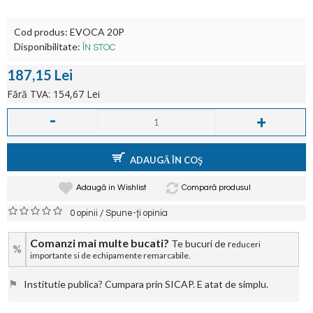
Cod produs:
EVOCA 20P
Disponibilitate:
ÎN STOC
187,15 Lei
Fără TVA: 154,67 Lei
-
+
ADAUGĂ ÎN COŞ
Adaugă in Wishlist
Compară produsul
/
0 opinii
Spune-ţi opinia
Comanzi mai multe bucati?
Te bucuri de r
educeri
%
importante si de echipamente remarcabile.
⚑
Institutie publica? Cumpara prin SICAP. E atat de simplu.