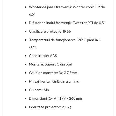
Woofer de joasă frecvență: Woofer conic PP de
6,5"
Difuzor de înaltă frecvență: Tweeter PEI de 0,5"
Clasificare protecție:
IP56
Temperatură de funcționare: –20°C până la +
60°C
Construcție: ABS
Montare: Suport C din oțel
Găuri de montare: 3x Ø7,5mm
Finisaj frontal: Grilă din aluminiu
Culoare: Alb
Dimensiuni (Ø×A): 177 × 260 mm
Greutate proiector: 2,1 kg