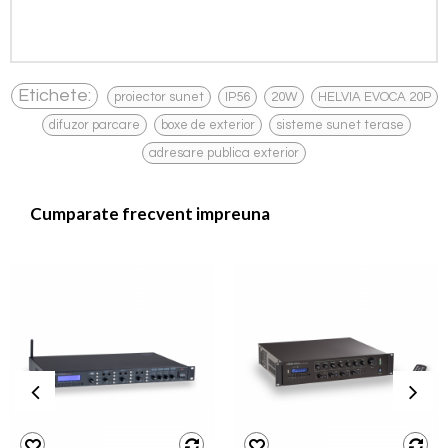
,
,
,
Etichete:
proiector sunet
IP56
20W
HELVIA EVOCA 20P
,
,
,
,
difuzor parcare
boxe de exterior
sisteme sunet terase
adresare publica exterior
Cumparate frecvent impreuna