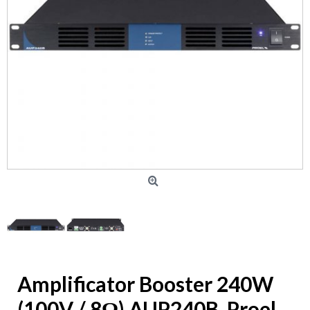
Amplificator Booster 240W
(100V / 8Ω) AUP240B, Proel