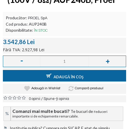
Producător:
PROEL SpA
Cod produs:
AUP240B
Disponibilitate:
ÎN STOC
3.542,86 Lei
Fără TVA: 2.927,98 Lei
-
+
ADAUGĂ ÎN COŞ
Adaugă in Wishlist
Compară produsul
/
0 opinii
Spune-ţi opinia
Comanzi mai multe bucati?
Te bucuri de r
educeri
%
importante si de echipamente remarcabile.
⚑
Institutie publica? Cumpara prin SICAP. E atat de simplu.