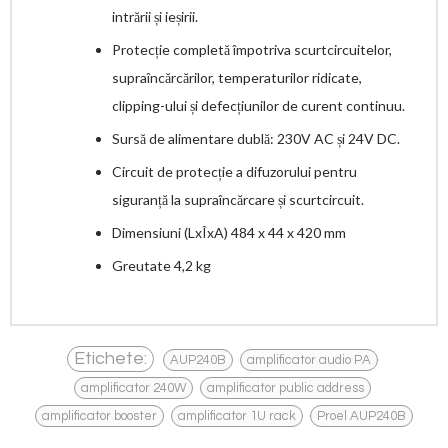
intrării și ieșirii.
Protecție completă împotriva scurtcircuitelor,
supraîncărcărilor, temperaturilor ridicate,
clipping-ului și defecțiunilor de curent continuu.
Sursă de alimentare dublă: 230V AC și 24V DC.
Circuit de protecție a difuzorului pentru
siguranță la supraîncărcare și scurtcircuit.
Dimensiuni (LxÎxA) 484 x 44 x 420 mm
Greutate 4,2 kg
,
,
Etichete:
AUP240B
amplificator audio PA
,
,
amplificator 240W
amplificator public address
,
,
amplificator booster
amplificator 1U rack
Proel AUP240B