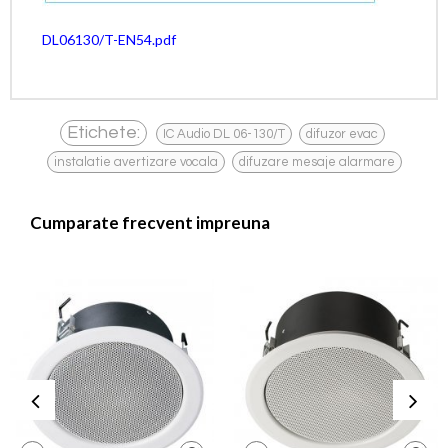
DL06130/T-EN54.pdf
,
,
Etichete:
IC Audio DL 06-130/T
difuzor evac
,
instalatie avertizare vocala
difuzare mesaje alarmare
Cumparate frecvent impreuna