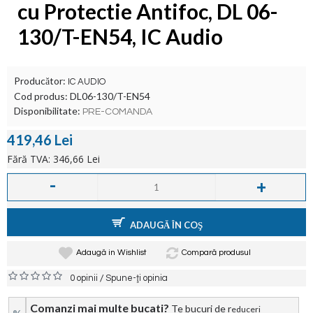
cu Protectie Antifoc, DL 06-
130/T-EN54, IC Audio
Producător:
IC AUDIO
Cod produs:
DL06-130/T-EN54
Disponibilitate:
PRE-COMANDA
419,46 Lei
Fără TVA: 346,66 Lei
-
+
ADAUGĂ ÎN COŞ
Adaugă in Wishlist
Compară produsul
/
0 opinii
Spune-ţi opinia
Comanzi mai multe bucati?
Te bucuri de r
educeri