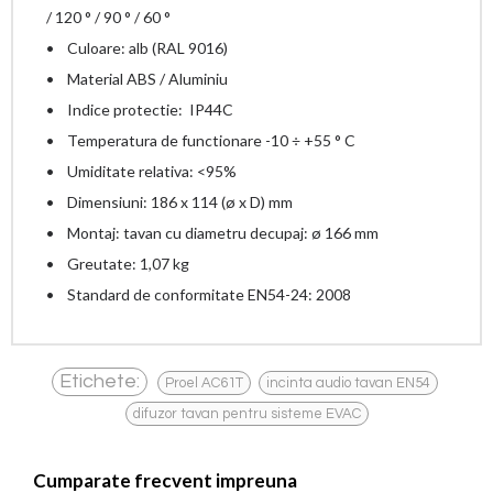
/ 120 ° / 90 ° / 60 °
• Culoare: alb (RAL 9016)
• Material ABS / Aluminiu
• Indice protectie: IP44C
• Temperatura de functionare -10 ÷ +55 ° C
• Umiditate relativa: <95%
• Dimensiuni: 186 x 114 (ø x D) mm
• Montaj: tavan cu diametru decupaj: ø 166 mm
• Greutate: 1,07 kg
• Standard de conformitate EN54-24: 2008
,
,
Etichete:
Proel AC61T
incinta audio tavan EN54
difuzor tavan pentru sisteme EVAC
Cumparate frecvent impreuna