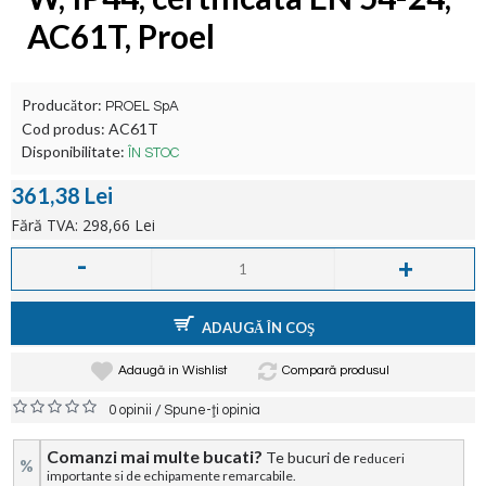
AC61T, Proel
Producător:
PROEL SpA
Cod produs:
AC61T
Disponibilitate:
ÎN STOC
361,38 Lei
Fără TVA: 298,66 Lei
-
+
ADAUGĂ ÎN COŞ
Adaugă in Wishlist
Compară produsul
/
0 opinii
Spune-ţi opinia
Comanzi mai multe bucati?
Te bucuri de r
educeri
%
importante si de echipamente remarcabile.