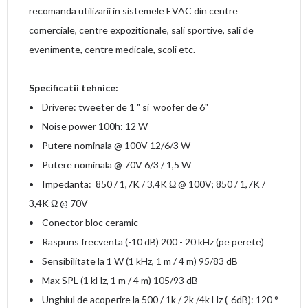
recomanda utilizarii in sistemele EVAC din centre
comerciale, centre expozitionale, sali sportive, sali de
evenimente, centre medicale, scoli etc.
Specificatii tehnice:
• Drivere: tweeter de 1 " si woofer de 6"
• Noise power 100h: 12 W
• Putere nominala @ 100V 12/6/3 W
• Putere nominala @ 70V 6/3 / 1,5 W
• Impedanta: 850 / 1,7K / 3,4K Ω @ 100V; 850 / 1,7K /
3,4K Ω @ 70V
• Conector bloc ceramic
• Raspuns frecventa (-10 dB) 200 - 20 kHz (pe perete)
• Sensibilitate la 1 W (1 kHz, 1 m / 4 m) 95/83 dB
• Max SPL (1 kHz, 1 m / 4 m) 105/93 dB
• Unghiul de acoperire la 500 / 1k / 2k /4k Hz (-6dB): 120 °