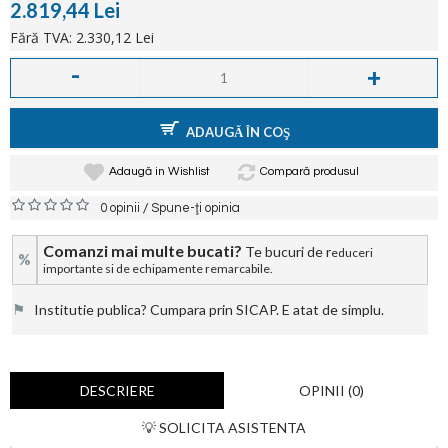
2.819,44 Lei
Fără TVA: 2.330,12 Lei
-
+
ADAUGĂ ÎN COŞ
Adaugă in Wishlist
Compară produsul
/
0 opinii
Spune-ţi opinia
Comanzi mai multe bucati?
Te bucuri de r
educeri
%
importante si de echipamente remarcabile.
⚑
Institutie publica? Cumpara prin SICAP. E atat de simplu.
DESCRIERE
OPINII (0)
💡 SOLICITA ASISTENTA