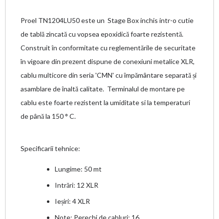
Proel TN1204LU50 este un Stage Box inchis intr-o cutie
de tablă zincată cu vopsea epoxidică foarte rezistentă.
Construit în conformitate cu reglementările de securitate
în vigoare din prezent dispune de conexiuni metalice XLR,
cablu multicore din seria 'CMN' cu împământare separată și
asamblare de înaltă calitate. Terminalul de montare pe
cablu este foarte rezistent la umiditate si la temperaturi
de până la 150 ° C.
Specificarii tehnice:
Lungime: 50 mt
Intrări: 12 XLR
Ieșiri: 4 XLR
Note: Perechi de cabluri: 16