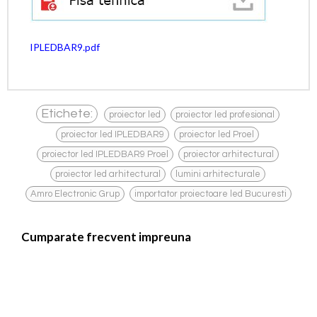
IPLEDBAR9.pdf
,
,
Etichete:
proiector led
proiector led profesional
,
,
proiector led IPLEDBAR9
proiector led Proel
,
,
proiector led IPLEDBAR9 Proel
proiector arhitectural
,
,
proiector led arhitectural
lumini arhitecturale
,
Amro Electronic Grup
importator proiectoare led Bucuresti
Cumparate frecvent impreuna