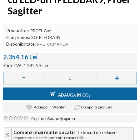
Sagitter
Producător:
PROEL SpA
Cod produs:
SGIPLEDBAR9
Disponibilitate:
PRE-COMANDA
2.354,16 Lei
Fără TVA: 1.945,59 Lei
-
+
ADAUGĂ ÎN COŞ
Adaugă in Wishlist
Compară produsul
/
0 opinii
Spune-ţi opinia
Comanzi mai multe bucati?
Te bucuri de r
educeri
%
importante si de echipamente remarcabile.