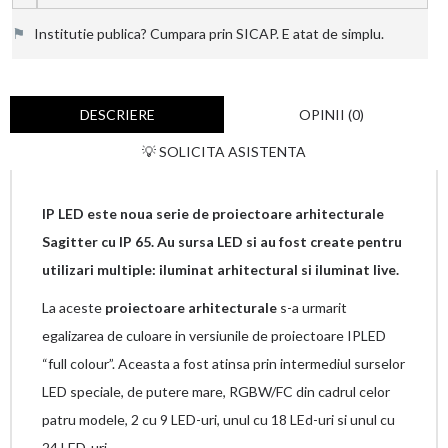
⚑
Institutie publica? Cumpara prin SICAP. E atat de simplu.
DESCRIERE
OPINII (0)
💡 SOLICITA ASISTENTA
IP LED este noua serie de proiectoare arhitecturale
Sagitter cu IP 65. Au sursa LED si au fost create pentru
utilizari multiple: iluminat arhitectural si iluminat live.
La aceste
proiectoare arhitecturale
s-a urmarit
egalizarea de culoare in versiunile de proiectoare IPLED
“full colour”. Aceasta a fost atinsa prin intermediul surselor
LED speciale, de putere mare, RGBW/FC din cadrul celor
patru modele, 2 cu 9 LED-uri, unul cu 18 LEd-uri si unul cu
24 LED-uri.