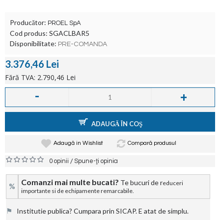
Producător:
PROEL SpA
Cod produs:
SGACLBAR5
Disponibilitate:
PRE-COMANDA
3.376,46 Lei
Fără TVA: 2.790,46 Lei
-
+
ADAUGĂ ÎN COŞ
Adaugă in Wishlist
Compară produsul
/
0 opinii
Spune-ţi opinia
Comanzi mai multe bucati?
Te bucuri de r
educeri
%
importante si de echipamente remarcabile.
⚑
Institutie publica? Cumpara prin SICAP. E atat de simplu.