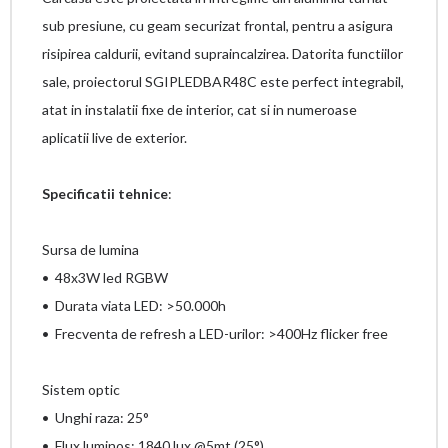
sub presiune, cu geam securizat frontal, pentru a asigura
risipirea caldurii, evitand supraincalzirea. Datorita functiilor
sale, proiectorul SGIPLEDBAR48C este perfect integrabil,
atat in instalatii fixe de interior, cat si in numeroase
aplicatii live de exterior.
Specificatii tehnice
:
Sursa de lumina
• 48x3W led RGBW
• Durata viata LED: >50.000h
• Frecventa de refresh a LED-urilor: >400Hz flicker free
Sistem optic
• Unghi raza: 25°
• Flux luminos: 1840 lux @5mt (25°)