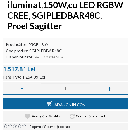
iluminat,150W,cu LED RGBW
CREE, SGIPLEDBAR48C,
Proel Sagitter
Producător:
PROEL SpA
Cod produs:
SGIPLEDBAR48C
Disponibilitate:
PRE-COMANDA
1.517,81 Lei
Fără TVA: 1.254,39 Lei
-
+
ADAUGĂ ÎN COŞ
Adaugă in Wishlist
Compară produsul
/
0 opinii
Spune-ţi opinia