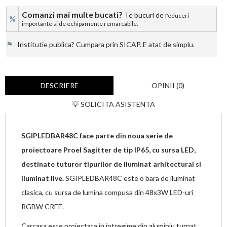
Comanzi mai multe bucati?
Te bucuri de r
educeri
%
importante si de echipamente remarcabile.
⚑
Institutie publica? Cumpara prin SICAP. E atat de simplu.
DESCRIERE
OPINII (0)
💡 SOLICITA ASISTENTA
SGIPLEDBAR48C face parte din noua serie de
proiectoare Proel Sagitter de tip IP65, cu sursa LED,
destinate tuturor tipurilor de iluminat arhitectural si
iluminat live.
SGIPLEDBAR48C este o bara de iluminat
clasica, cu sursa de lumina compusa din 48x3W LED-uri
RGBW CREE.
Carcasa este proiectata in intregime din aluminiu turnat