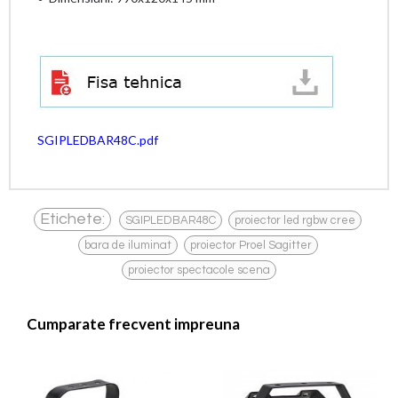
SGIPLEDBAR48C.pdf
,
,
Etichete:
SGIPLEDBAR48C
proiector led rgbw cree
,
,
bara de iluminat
proiector Proel Sagitter
proiector spectacole scena
Cumparate frecvent impreuna