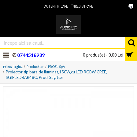
Lei
AUTENTIFICARE
ÎNREGISTRARE
✆
0744518939
0 produs(e) - 0,00 Lei
Producător
PROEL SpA
Prima Pagină
Proiector tip bara de iluminat,150W,cu LED RGBW CREE,
SGIPLEDBAR48C, Proel Sagitter