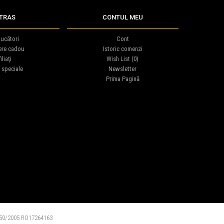
TRAS
CONTUL MEU
ucători
Cont
ere cadou
Istoric comenzi
iliaţi
Wish List (
0
)
 speciale
Newsletter
Prima Pagină
0/2005 RO17264163