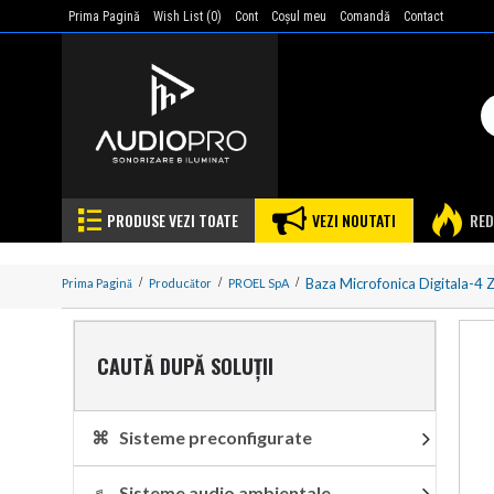
Prima Pagină
Wish List (
0
)
Cont
Coşul meu
Comandă
Contact
PRODUSE VEZI TOATE
VEZI NOUTATI
RED
Baza Microfonica Digitala-4 
Prima Pagină
Producător
PROEL SpA
CAUTĂ DUPĂ SOLUȚII
⌘ Sisteme preconfigurate
♬ Sisteme audio ambientale