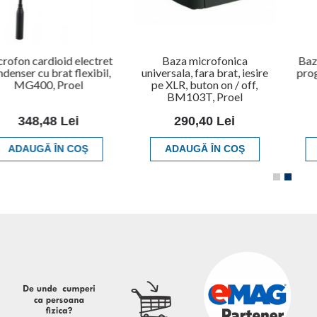
rofon cardioid electret
Baza microfonica
Baz
denser cu brat flexibil,
universala, fara brat, iesire
prog
MG400, Proel
pe XLR, buton on / off,
BM103T, Proel
348,48 Lei
290,40 Lei
ADAUGĂ ÎN COŞ
ADAUGĂ ÎN COŞ