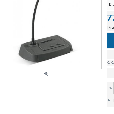
Dis
7
Fără
%
⚑
In