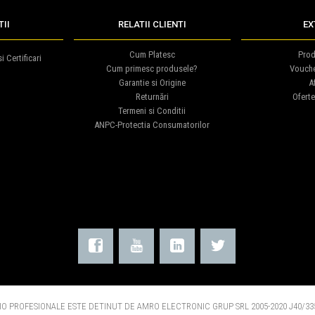
II
RELATII CLIENTI
EX
Cum Platesc
Prod
i Certificari
Cum primesc produsele?
Vouch
Garantie si Origine
Af
Returnări
Oferte
Termeni si Conditii
ANPC-Protectia Consumatorilor
O PROFESIONALE ESTE DETINUT DE AMRO ELECTRONIC GRUP SRL 2005-2020 J40/335