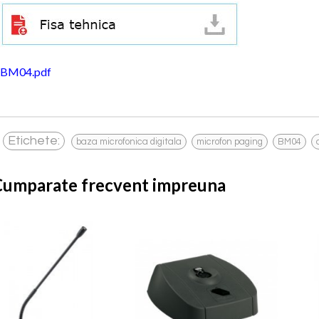
BM04.pdf
,
,
,
Etichete:
baza microfonica digitala
microfon paging
BM04
Cumparate frecvent impreuna