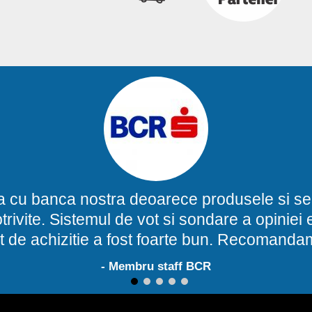
a cu banca nostra deoarece produsele si ser
potrivite. Sistemul de vot si sondare a opinie
t de achizitie a fost foarte bun. Recomand
- Membru staff BCR
1
2
3
4
5