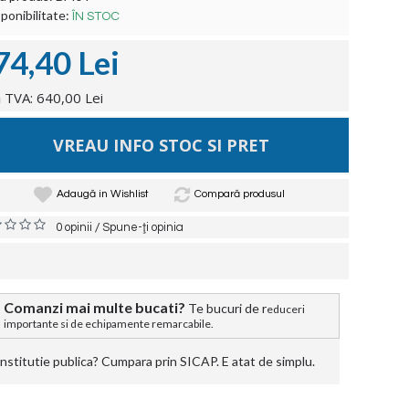
ponibilitate:
ÎN STOC
74,40 Lei
 TVA: 640,00 Lei
VREAU INFO STOC SI PRET
Adaugă in Wishlist
Compară produsul
/
0 opinii
Spune-ţi opinia
Comanzi mai multe bucati?
Te bucuri de r
educeri
importante si de echipamente remarcabile.
stitutie publica? Cumpara prin SICAP. E atat de simplu.