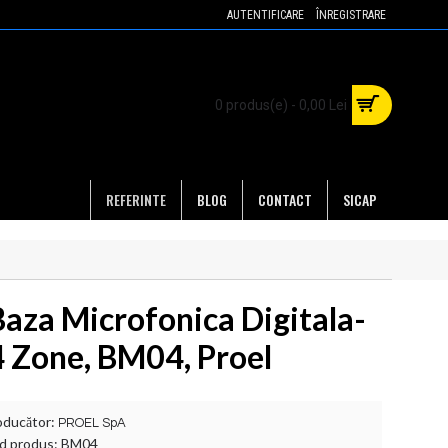
AUTENTIFICARE
ÎNREGISTRARE
0 produs(e) - 0,00 Lei
REFERINTE
BLOG
CONTACT
SICAP
Baza Microfonica Digitala-
4 Zone, BM04, Proel
oducător:
PROEL SpA
d produs:
BM04