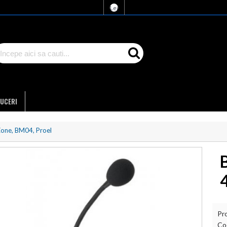
Lei
UCERI
Zone, BM04, Proel
Pr
Co