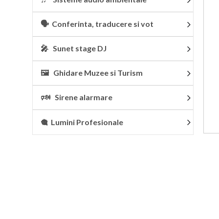
🗣 Conferinta, traducere si vot
🎤 Sunet stage DJ
🖼 Ghidare Muzee si Turism
🕬 Sirene alarmare
🎕 Lumini Profesionale