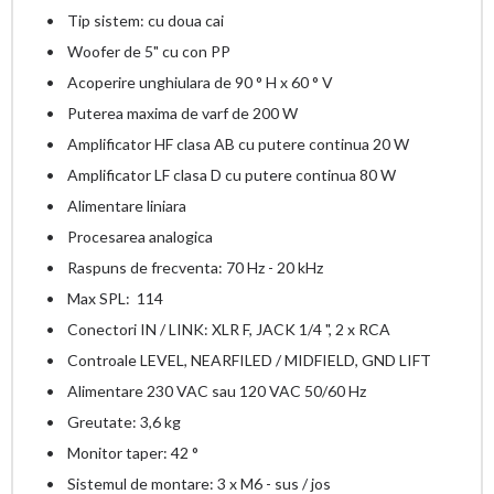
• Tip sistem: cu doua cai
• Woofer de 5" cu con PP
• Acoperire unghiulara de 90 ° H x 60 ° V
• Puterea maxima de varf de 200 W
• Amplificator HF clasa AB cu putere continua 20 W
• Amplificator LF clasa D cu putere continua 80 W
• Alimentare liniara
• Procesarea analogica
• Raspuns de frecventa: 70 Hz - 20 kHz
• Max SPL: 114
• Conectori IN / LINK: XLR F, JACK 1/4 ", 2 x RCA
• Controale LEVEL, NEARFILED / MIDFIELD, GND LIFT
• Alimentare 230 VAC sau 120 VAC 50/60 Hz
• Greutate: 3,6 kg
• Monitor taper: 42 °
• Sistemul de montare: 3 x M6 - sus / jos