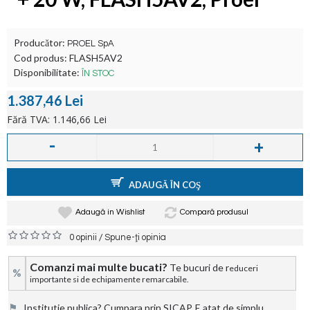
Producător:
PROEL SpA
Cod produs:
FLASH5AV2
Disponibilitate:
ÎN STOC
1.387,46 Lei
Fără TVA: 1.146,66 Lei
-
+
ADAUGĂ ÎN COŞ
Adaugă in Wishlist
Compară produsul
/
0 opinii
Spune-ţi opinia
Comanzi mai multe bucati?
Te bucuri de r
educeri
%
importante si de echipamente remarcabile.
⚑
Institutie publica? Cumpara prin SICAP. E atat de simplu.