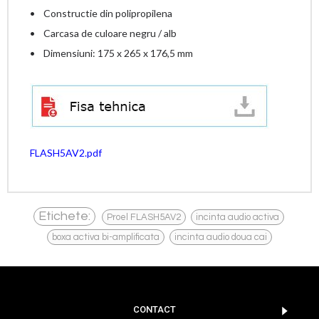
• Constructie din polipropilena
• Carcasa de culoare negru / alb
• Dimensiuni: 175 x 265 x 176,5 mm
FLASH5AV2.pdf
,
,
Etichete:
Proel FLASH5AV2
incinta audio activa
,
boxa activa bi-amplificata
incinta audio doua cai
CONTACT