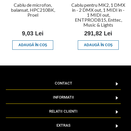
Cablu de microfon,
Cablu pentru MK2, 1 DMX
balansat, HPC210BK,
in - 2 DMX out, 1 MIDI in -
Proel
1 MIDI out,
ENTPRODB15, Enttec,
Music & Lights
9,03 Lei
291,82 Lei
ADAUGĂ ÎN COŞ
ADAUGĂ ÎN COŞ
CONTACT
INFORMATII
RELATII CLIENTI
EXTRAS