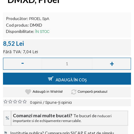
Producător:
PROEL SpA
Cod produs:
DMXD
Disponibilitate:
ÎN STOC
8,52 Lei
Fără TVA: 7,04 Lei
-
+
ADAUGĂ ÎN COŞ
Adaugă in Wishlist
Compară produsul
/
0 opinii
Spune-ţi opinia
Comanzi mai multe bucati?
Te bucuri de r
educeri
%
importante si de echipamente remarcabile.
⚑
Institutie publica? Cumpara prin SICAP. E atat de simplu.