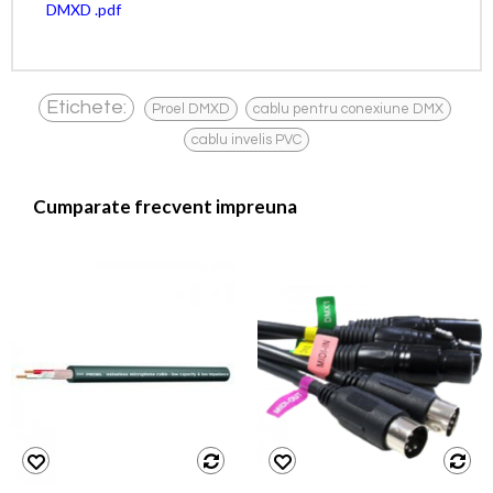
DMXD .pdf
,
,
Etichete:
Proel DMXD
cablu pentru conexiune DMX
cablu invelis PVC
Cumparate frecvent impreuna