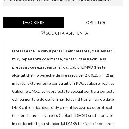
DESCRIERE
OPINII (0)
💡 SOLICITA ASISTENTA
DMXD este un cablu pentru semnal DMX, cu diametru
mic, impedanta constanta, constructie flexibila si
prevazut cu rezistemta la foc
. Cablul DMXD 1 este
alcatuit dintr-o pereche de fire rasucite (2 x 0,25 mm2) iar
invelisul exterior este construit din PVC , culoare neagra.
Cablurile DMXD sunt proiectate special pentru a conecta
echipamentele de de iluminat folosind transmisia de date
DMX catre orice dispozitiv care utilizeaza acest protocol
(coluor changer, scanner). Cablurile DMXD sunt fabricate
in conformitate cu standardul DMX512 si au o impedanta