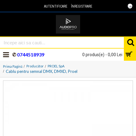
Lei
AUTENTIFICARE
ÎNREGISTRARE
✆
0744518939
0 produs(e) - 0,00 Lei
Producător
PROEL SpA
Prima Pagină
Cablu pentru semnal DMX, DMXD, Proel