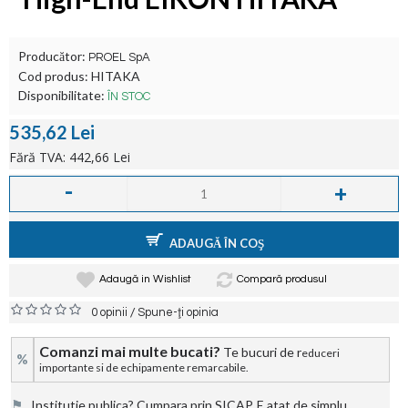
Producător:
PROEL SpA
Cod produs:
HITAKA
Disponibilitate:
ÎN STOC
535,62 Lei
Fără TVA: 442,66 Lei
-
+
ADAUGĂ ÎN COŞ
Adaugă in Wishlist
Compară produsul
/
0 opinii
Spune-ţi opinia
Comanzi mai multe bucati?
Te bucuri de r
educeri
%
importante si de echipamente remarcabile.
⚑
Institutie publica? Cumpara prin SICAP. E atat de simplu.