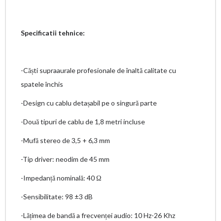
Specificatii tehnice:
-Căști supraaurale profesionale de înaltă calitate cu
spatele închis
-Design cu cablu detașabil pe o singură parte
-Două tipuri de cablu de 1,8 metri incluse
-Mufă stereo de 3,5 + 6,3 mm
-Tip driver: neodim de 45 mm
-Impedanță nominală: 40 Ω
-Sensibilitate: 98 ±3 dB
-Lățimea de bandă a frecvenței audio: 10 Hz-26 Khz