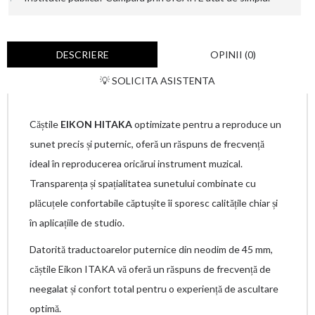
DESCRIERE
OPINII (0)
💡 SOLICITA ASISTENTA
Căștile
EIKON HITAKA
optimizate pentru a reproduce un
sunet precis și puternic, oferă un răspuns de frecvență
ideal în reproducerea oricărui instrument muzical.
Transparența și spațialitatea sunetului combinate cu
plăcuțele confortabile căptușite îi sporesc calitățile chiar și
în aplicațiile de studio.
Datorită traductoarelor puternice din neodim de 45 mm,
căștile Eikon ITAKA vă oferă un răspuns de frecvență de
neegalat și confort total pentru o experiență de ascultare
optimă.