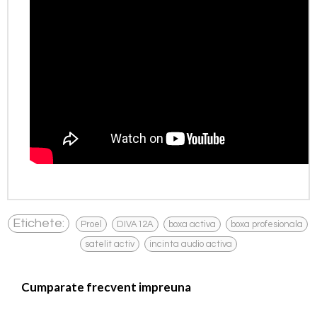
,
,
,
,
Etichete:
Proel
DIVA12A
boxa activa
boxa profesionala
,
satelit activ
incinta audio activa
Cumparate frecvent impreuna