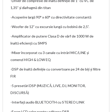
-Driver de compresie de înaltă definiție de 1” cu VC de
1,35” și diafragmă din titan
-Acoperire largă 90° x 60° cu directivitate constantă
-Woofer de 12” cu excursie lungă cu bobină de 2,5”.
-Amplificator de putere Clasa D de vârf de 1000 W de
înaltă eficiență cu SMPS
-Mixer încorporat cu 3 canale cu intrări MIC/LINE și
comenzi HIGH & LOW EQ
-DSP de înaltă definiție cu convertoare pe 24 de biți și filtre
FIR
-5 presetări DSP (MUZICĂ, LIVE, DJ, MONITOR,
DISCURSĂ)
-Interfață audio BLUETOOTH cu STEREO LINK
-Ecran LCD color pentru editarea DSP