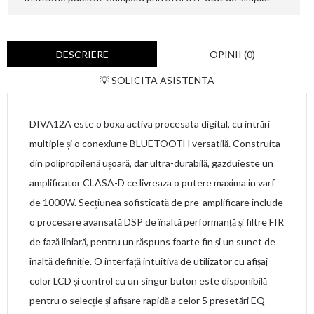
DESCRIERE
OPINII (0)
💡 SOLICITA ASISTENTA
DIVA12A este o boxa activa procesata digital, cu intrări
multiple și o conexiune BLUETOOTH versatilă. Construita
din polipropilenă ușoară, dar ultra-durabilă, gazduieste un
amplificator CLASA-D ce livreaza o putere maxima in varf
de 1000W. Secțiunea sofisticată de pre-amplificare include
o procesare avansată DSP de înaltă performanță și filtre FIR
de fază liniară, pentru un răspuns foarte fin și un sunet de
înaltă definiție. O interfață intuitivă de utilizator cu afișaj
color LCD și control cu ​​un singur buton este disponibilă
pentru o selecție și afișare rapidă a celor 5 presetări EQ