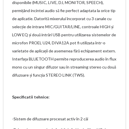
disponibile (MUSIC, LIVE, DJ, MONITOR, SPEECH),
permițând incintei audio să fie perfect adaptata la orice tip
de aplicatie. Datorită mixerului încorporat cu 3 canale cu
selecție de intrare MIC/GUITAR/LINE, controale HIGH și
LOW EQ și două intrări USB pentru utilizarea sistemelor de
microfon PROEL U24, DIVA12A pot fi utilizata într-o
varietate de aplicații de asemenea fără echipament extern.
Interfața BLUETOOTH permite reproducerea audio în flux
mono cu un singur difuzor sau în streaming stereo cu două
difuzoare și funcția STEREO LINK (TWS).
Specificatii tehnice:
-Sistem de difuzoare procesat activ în 2 căi