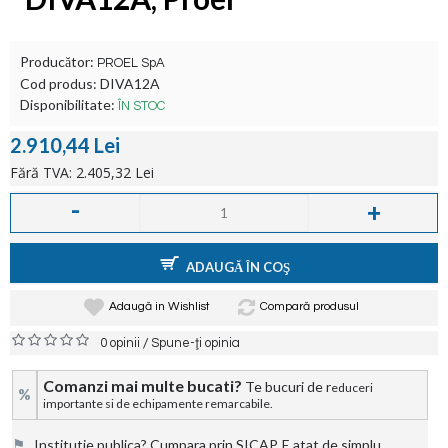
Producător:
PROEL SpA
Cod produs:
DIVA12A
Disponibilitate:
ÎN STOC
2.910,44 Lei
Fără TVA: 2.405,32 Lei
-
+
ADAUGĂ ÎN COŞ
Adaugă in Wishlist
Compară produsul
/
0 opinii
Spune-ţi opinia
Comanzi mai multe bucati?
Te bucuri de r
educeri
%
importante si de echipamente remarcabile.
⚑
Institutie publica? Cumpara prin SICAP. E atat de simplu.