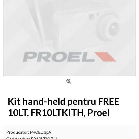
Kit hand-held pentru FREE
10LT, FR10LTKITH, Proel
Producător:
PROEL SpA
Cod produs:
FR10LTKITH