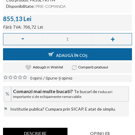
Disponibilitate:
PRE-COMANDA
855,13 Lei
Fără TVA: 706,72 Lei
-
+
ADAUGĂ ÎN COŞ
Adaugă in Wishlist
Compară produsul
/
0 opinii
Spune-ţi opinia
Comanzi mai multe bucati?
Te bucuri de r
educeri
%
importante si de echipamente remarcabile.
⚑
Institutie publica? Cumpara prin SICAP. E atat de simplu.
DESCRIERE
OPINII (0)