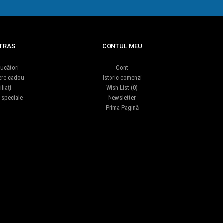
TRAS
CONTUL MEU
ucători
Cont
ere cadou
Istoric comenzi
iliaţi
Wish List (
0
)
 speciale
Newsletter
Prima Pagină