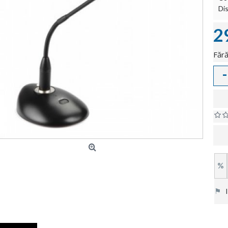
Dis
2
Fără
-
%
⚑
In