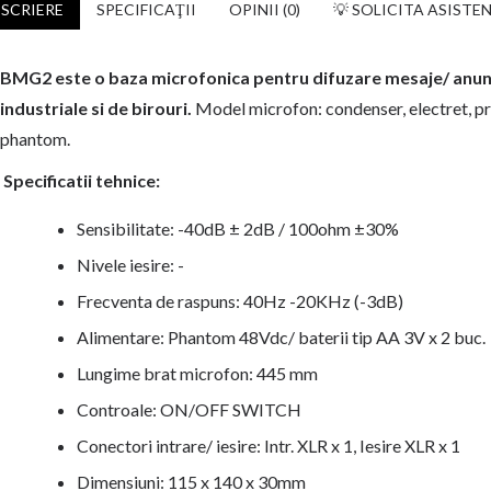
SCRIERE
SPECIFICAŢII
OPINII (0)
💡 SOLICITA ASISTE
BMG2 este o baza microfonica pentru difuzare mesaje/ anuntu
industriale si de birouri.
Model microfon: condenser, electret, pre
phantom.
Specificatii tehnice:
Sensibilitate: -40dB ± 2dB / 100ohm ±30%
Nivele iesire: -
Frecventa de raspuns: 40Hz -20KHz (-3dB)
Alimentare: Phantom 48Vdc/ baterii tip AA 3V x 2 buc.
Lungime brat microfon: 445 mm
Controale: ON/OFF SWITCH
Conectori intrare/ iesire: Intr. XLR x 1, Iesire XLR x 1
Dimensiuni: 115 x 140 x 30mm