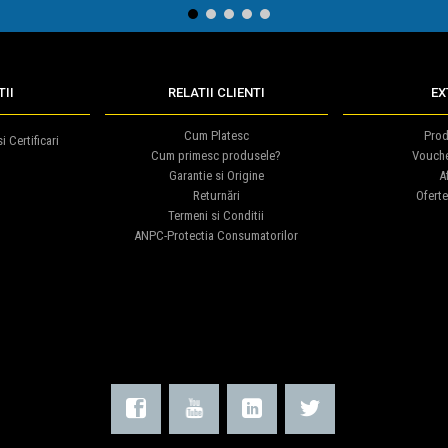
1
2
3
4
5
II
RELATII CLIENTI
EX
Cum Platesc
Prod
i Certificari
Cum primesc produsele?
Vouch
Garantie si Origine
Af
Returnări
Oferte
Termeni si Conditii
ANPC-Protectia Consumatorilor