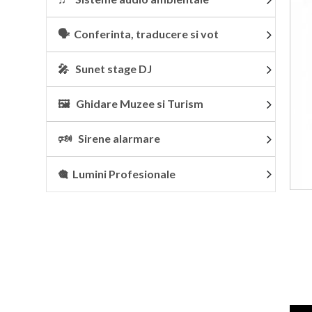
🗣 Conferinta, traducere si vot
🎤 Sunet stage DJ
🖼 Ghidare Muzee si Turism
🕬 Sirene alarmare
🎕 Lumini Profesionale