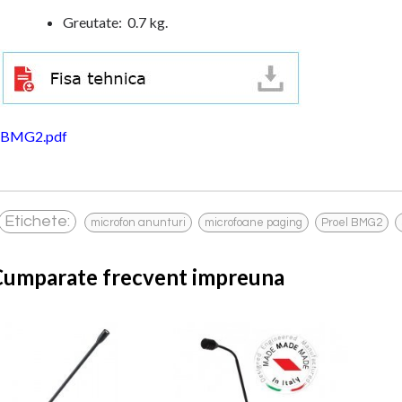
Greutate: 0.7 kg.
BMG2.pdf
,
,
,
Etichete:
microfon anunturi
microfoane paging
Proel BMG2
Cumparate frecvent impreuna