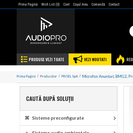
Prima Pagină
Wish List (
0
)
Cont
Coşul meu
Comandă
Contact
PRODUSE VEZI TOATE
VEZI NOUTATI
RED
Microfon Anunturi, BMG2, Pr
Prima Pagină
Producător
PROEL SpA
CAUTĂ DUPĂ SOLUȚII
⌘ Sisteme preconfigurate
♬ Sisteme audio ambientale