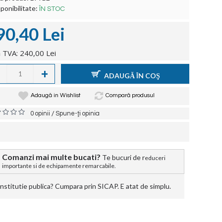
ponibilitate:
ÎN STOC
90,40 Lei
 TVA: 240,00 Lei
+
ADAUGĂ ÎN COŞ
Adaugă in Wishlist
Compară produsul
/
0 opinii
Spune-ţi opinia
Comanzi mai multe bucati?
Te bucuri de r
educeri
importante si de echipamente remarcabile.
stitutie publica? Cumpara prin SICAP. E atat de simplu.