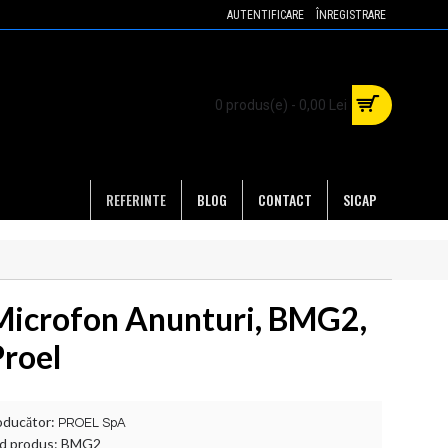
AUTENTIFICARE
ÎNREGISTRARE
0 produs(e) - 0,00 Lei
REFERINTE
BLOG
CONTACT
SICAP
Microfon Anunturi, BMG2,
Proel
oducător:
PROEL SpA
d produs:
BMG2