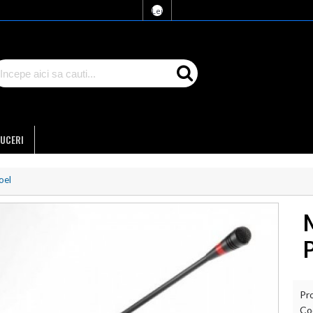
Lei
UCERI
oel
Pr
Co