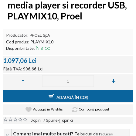
media player si recorder USB,
PLAYMIX10, Proel
Producător:
PROEL SpA
Cod produs:
PLAYMIX10
Disponibilitate:
ÎN STOC
1.097,06 Lei
Fără TVA: 906,66 Lei
-
+
ADAUGĂ ÎN COŞ
Adaugă in Wishlist
Compară produsul
/
0 opinii
Spune-ţi opinia
Comanzi mai multe bucati?
Te bucuri de r
educeri