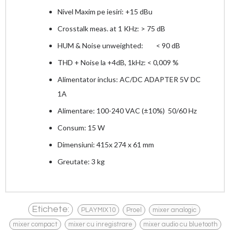
Nivel Maxim pe iesiri: +15 dBu
Crosstalk meas. at 1 KHz: > 75 dB
HUM & Noise unweighted:
< 90 dB
THD + Noise la +4dB, 1kHz: < 0,009 %
Alimentator inclus: AC/DC ADAPTER 5V DC
1A
Alimentare: 100-240 VAC (±10%) 50/60 Hz
Consum: 15 W
Dimensiuni: 415x 274 x 61 mm
Greutate: 3 kg
,
,
,
Etichete:
PLAYMIX10
Proel
mixer analogic
,
,
mixer compact
mixer cu inregistrare
mixer audio cu bluetooth