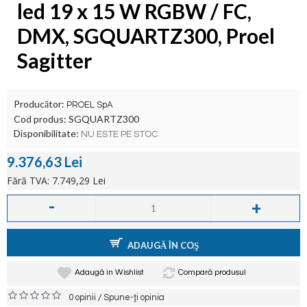
led 19 x 15 W RGBW / FC,
DMX, SGQUARTZ300, Proel
Sagitter
Producător:
PROEL SpA
Cod produs:
SGQUARTZ300
Disponibilitate:
NU ESTE PE STOC
9.376,63 Lei
Fără TVA: 7.749,29 Lei
-
+
ADAUGĂ ÎN COŞ
Adaugă in Wishlist
Compară produsul
/
0 opinii
Spune-ţi opinia