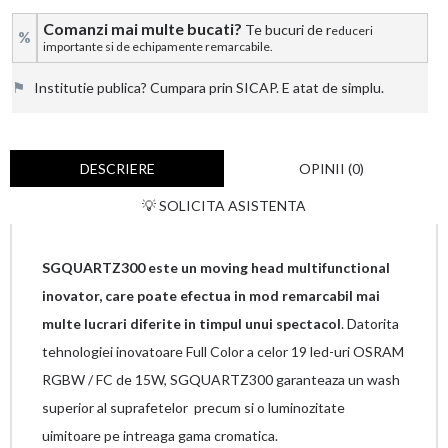
Comanzi mai multe bucati?
Te bucuri de r
educeri
%
importante si de echipamente remarcabile.
⚑
Institutie publica? Cumpara prin SICAP. E atat de simplu.
DESCRIERE
OPINII (0)
💡 SOLICITA ASISTENTA
SGQUARTZ300 este un moving head multifunctional
inovator, care poate efectua in mod remarcabil mai
multe lucrari diferite in timpul unui spectacol
. Datorita
tehnologiei inovatoare Full Color a celor 19 led-uri OSRAM
RGBW / FC de 15W, SGQUARTZ300 garanteaza un wash
superior al suprafetelor precum si o luminozitate
uimitoare pe intreaga gama cromatica.