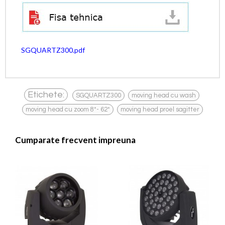
SGQUARTZ300.pdf
,
,
Etichete:
SGQUARTZ300
moving head cu wash
,
moving head cu zoom 8*- 62*
moving head proel sagitter
Cumparate frecvent impreuna