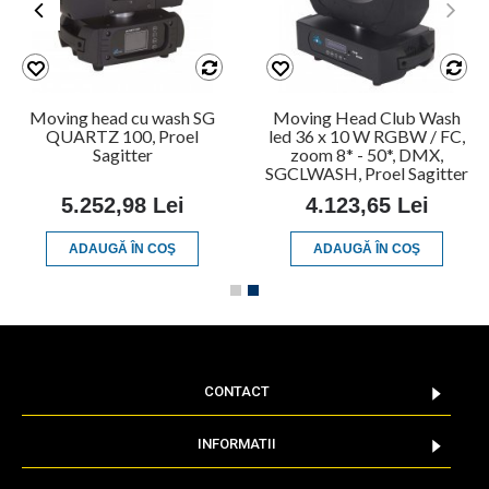
Moving head cu wash SG
Moving Head Club Wash
QUARTZ 100, Proel
led 36 x 10 W RGBW / FC,
Sagitter
zoom 8* - 50*, DMX,
SGCLWASH, Proel Sagitter
5.252,98 Lei
4.123,65 Lei
ADAUGĂ ÎN COŞ
ADAUGĂ ÎN COŞ
CONTACT
INFORMATII