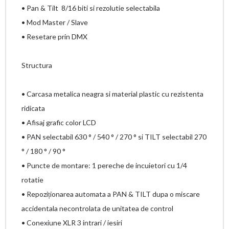
• Pan & Tilt 8/16 biti si rezolutie selectabila
• Mod Master / Slave
• Resetare prin DMX
Structura
• Carcasa metalica neagra si material plastic cu rezistenta
ridicata
• Afisaj grafic color LCD
• PAN selectabil 630 ° / 540 ° / 270 ° si TILT selectabil 270
° / 180 ° / 90 °
• Puncte de montare: 1 pereche de incuietori cu 1/4
rotatie
• Repoziționarea automata a PAN & TILT dupa o miscare
accidentala necontrolata de unitatea de control
• Conexiune XLR 3 intrari / iesiri