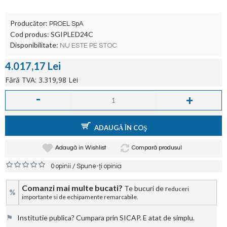
Producător:
PROEL SpA
Cod produs:
SGIPLED24C
Disponibilitate:
NU ESTE PE STOC
4.017,17 Lei
Fără TVA: 3.319,98 Lei
-
+
ADAUGĂ ÎN COŞ
Adaugă in Wishlist
Compară produsul
/
0 opinii
Spune-ţi opinia
Comanzi mai multe bucati?
Te bucuri de r
educeri
%
importante si de echipamente remarcabile.
⚑
Institutie publica? Cumpara prin SICAP. E atat de simplu.