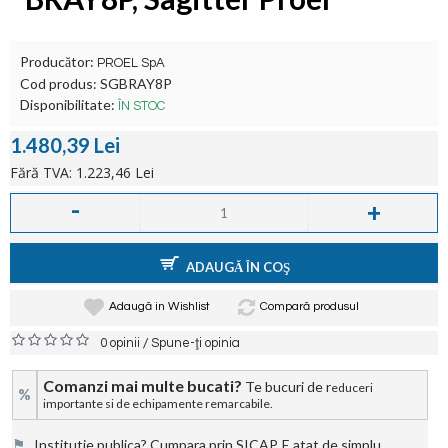
Producător:
PROEL SpA
Cod produs:
SGBRAY8P
Disponibilitate:
ÎN STOC
1.480,39 Lei
Fără TVA: 1.223,46 Lei
-
+
ADAUGĂ ÎN COŞ
Adaugă in Wishlist
Compară produsul
/
0 opinii
Spune-ţi opinia
Comanzi mai multe bucati?
Te bucuri de r
educeri
%
importante si de echipamente remarcabile.
⚑
Institutie publica? Cumpara prin SICAP. E atat de simplu.