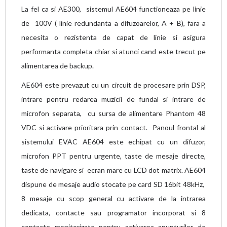
La fel ca si AE300, sistemul AE604 functioneaza pe linie
de 100V ( linie redundanta a difuzoarelor, A + B), fara a
necesita o rezistenta de capat de linie si asigura
performanta completa chiar si atunci cand este trecut pe
alimentarea de backup.
AE604 este prevazut cu un circuit de procesare prin DSP,
intrare pentru redarea muzicii de fundal si intrare de
microfon separata, cu sursa de alimentare Phantom 48
VDC si activare prioritara prin contact. Panoul frontal al
sistemului EVAC AE604 este echipat cu un difuzor,
microfon PPT pentru urgente, taste de mesaje directe,
taste de navigare si ecran mare cu LCD dot matrix. AE604
dispune de mesaje audio stocate pe card SD 16bit 48kHz,
8 mesaje cu scop general cu activare de la intrarea
dedicata, contacte sau programator incorporat si 8
contacte monitorizate pentru activarea anunturilor de