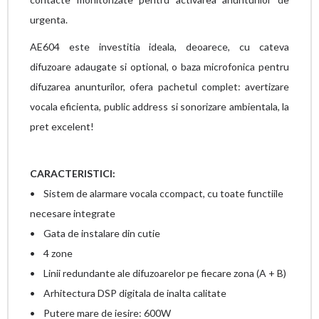
urgenta.
AE604 este investitia ideala, deoarece, cu cateva
difuzoare adaugate si optional, o baza microfonica pentru
difuzarea anunturilor, ofera pachetul complet: avertizare
vocala eficienta, public address si sonorizare ambientala, la
pret excelent!
CARACTERISTICI:
• Sistem de alarmare vocala ccompact, cu toate functiile
necesare integrate
• Gata de instalare din cutie
• 4 zone
• Linii redundante ale difuzoarelor pe fiecare zona (A + B)
• Arhitectura DSP digitala de inalta calitate
• Putere mare de iesire: 600W