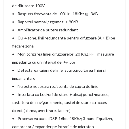
de difuzoare 100V
• Raspuns frecventa de 100Hz - 18Khz @ -3dB
• Raportul semnal / zgomot: > 90dB
• Amplificator de putere redundant
• Cu 4 zone, linii redundante pentru difuzoare (A + B) pe
fiecare zona
• Monitorizarea liniei difuzoarelor: 20 KhZ FFT masurare
impedanta cu un interval de +/- 5%
• Detectarea taierii de linie, scurtcircuitarea liniei si
impamantare
• Nu este necesara rezistenta de capta de linie
• Interfata cu Led-uri de stare + afisaj punct-matrice,
tastatura de navigare meniu, tastei de stare cu acces
direct (alarma, avertizare, tacere)
• Procesarea audio DSP, 16bit-48Khz; 3-band Equalizer,
compresor / expander pe intrarile de microfon