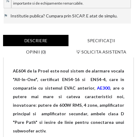
%
importante si de echipamente remarcabile.
⚑
Institutie publica? Cumpara prin SICAP. E atat de simplu.
DESCRIERE
SPECIFICAŢII
OPINII (0)
💡 SOLICITA ASISTENTA
AE604 de la Proel este noul sistem de alarmare vocala
"All-In-One", certificat EN54-16 si EN54-4, care in
comparatie cu sistemul EVAC anterior,
AE300
, are o
putere mai mare si cateva caracteristici noi,
inovatoare: putere de 600W RMS, 4 zone,
amplificator
principal si amplificator secundar, ambele clasa D
"Pure Path" si iesire de linie pentru conectarea unui
subwoofer activ.