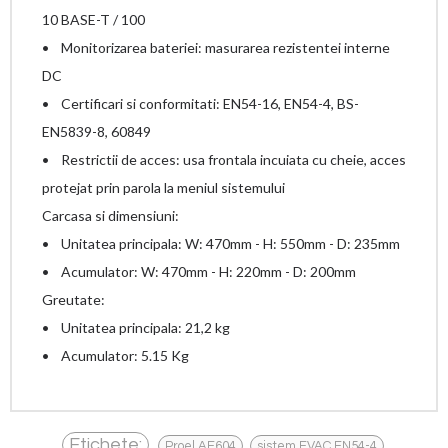
10 BASE-T / 100
• Monitorizarea bateriei: masurarea rezistentei interne
DC
• Certificari si conformitati: EN54-16, EN54-4, BS-
EN5839-8, 60849
• Restrictii de acces: usa frontala incuiata cu cheie, acces
protejat prin parola la meniul sistemului
Carcasa si dimensiuni:
• Unitatea principala: W: 470mm - H: 550mm - D: 235mm
• Acumulator: W: 470mm - H: 220mm - D: 200mm
Greutate:
• Unitatea principala: 21,2 kg
• Acumulator: 5.15 Kg
,
,
Etichete:
Proel AE604
sistem EVAC EN54-4