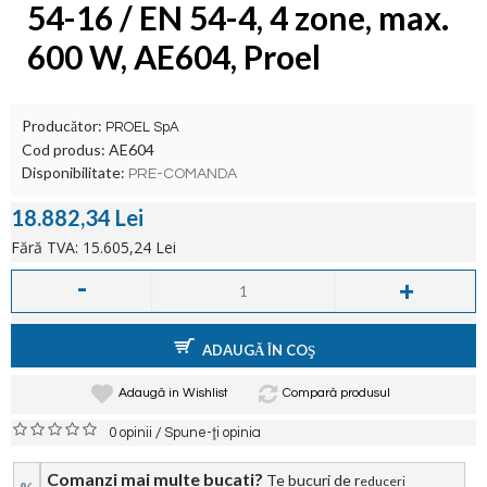
54-16 / EN 54-4, 4 zone, max.
600 W, AE604, Proel
Producător:
PROEL SpA
Cod produs:
AE604
Disponibilitate:
PRE-COMANDA
18.882,34 Lei
Fără TVA: 15.605,24 Lei
-
+
ADAUGĂ ÎN COŞ
Adaugă in Wishlist
Compară produsul
/
0 opinii
Spune-ţi opinia
Comanzi mai multe bucati?
Te bucuri de r
educeri