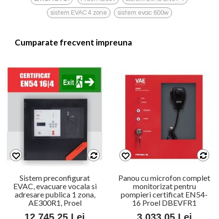
,
sistem EVAC 4 zone
sistem evac 600w
Cumparate frecvent impreuna
Sistem preconfigurat
Panou cu microfon complet
EVAC, evacuare vocala si
monitorizat pentru
adresare publica 1 zona,
pompieri certificat EN54-
AE300R1, Proel
16 Proel DBEVFR1
12.745,25 Lei
3.033,05 Lei