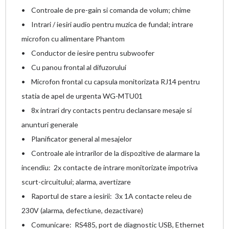
• Controale de pre-gain si comanda de volum; chime
• Intrari / iesiri audio pentru muzica de fundal; intrare
microfon cu alimentare Phantom
• Conductor de iesire pentru subwoofer
• Cu panou frontal al difuzorului
• Microfon frontal cu capsula monitorizata RJ14 pentru
statia de apel de urgenta WG-MTU01
• 8x intrari dry contacts pentru declansare mesaje si
anunturi generale
• Planificator general al mesajelor
• Controale ale intrarilor de la dispozitive de alarmare la
incendiu: 2x contacte de intrare monitorizate impotriva
scurt-circuitului; alarma, avertizare
• Raportul de stare a iesirii: 3x 1A contacte releu de
230V (alarma, defectiune, dezactivare)
• Comunicare: RS485, port de diagnostic USB, Ethernet