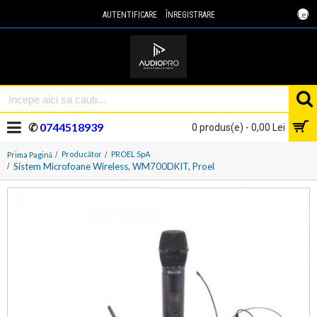
Lei
AUTENTIFICARE
ÎNREGISTRARE
✆
0744518939
0 produs(e) - 0,00 Lei
Producător
PROEL SpA
Prima Pagină
Sistem Microfoane Wireless, WM700DKIT, Proel