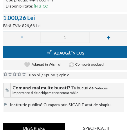
Disponibilitate:
ÎN STOC
1.000,26 Lei
Fără TVA: 826,66 Lei
-
+
ADAUGĂ ÎN COŞ
Adaugă in Wishlist
Compară produsul
/
0 opinii
Spune-ţi opinia
Comanzi mai multe bucati?
Te bucuri de r
educeri
%
importante si de echipamente remarcabile.
⚑
Institutie publica? Cumpara prin SICAP. E atat de simplu.
DESCRIERE
SPECIFICAŢII