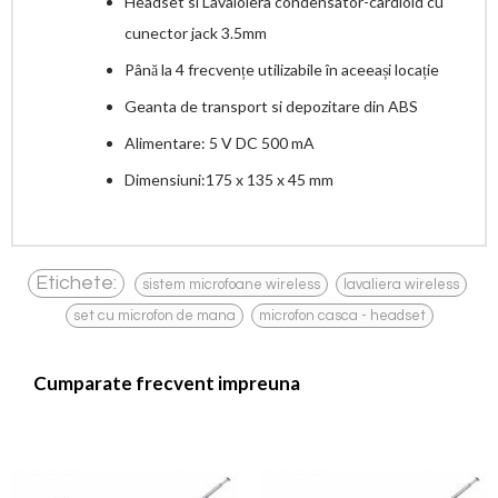
Headset si Lavaloiera condensator-cardioid cu
cunector jack 3.5mm
Până la 4 frecvențe utilizabile în aceeași locație
Geanta de transport si depozitare din ABS
Alimentare: 5 V DC 500 mA
Dimensiuni:175 x 135 x 45 mm
,
,
Etichete:
sistem microfoane wireless
lavaliera wireless
,
set cu microfon de mana
microfon casca - headset
Cumparate frecvent impreuna