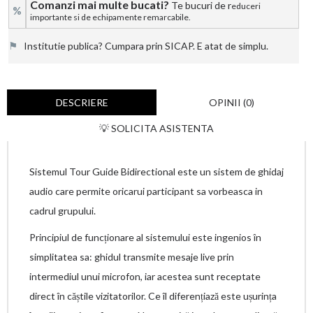
Comanzi mai multe bucati?
Te bucuri de r
educeri
%
importante si de echipamente remarcabile.
⚑
Institutie publica? Cumpara prin SICAP. E atat de simplu.
DESCRIERE
OPINII (0)
💡 SOLICITA ASISTENTA
Sistemul Tour Guide Bidirectional este un sistem de ghidaj
audio care permite oricarui participant sa vorbeasca in
cadrul grupului.
Principiul de funcționare al sistemului este ingenios în
simplitatea sa: ghidul transmite mesaje live prin
intermediul unui microfon, iar acestea sunt receptate
direct în căștile vizitatorilor. Ce îl diferențiază este ușurința