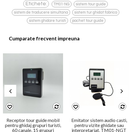
,
,
Etichete:
TM01-NG
sistem tour guide
,
,
sistem de traducere simultana
sistem tur ghidat fabrica
,
sistem ghidare turisti
pachet tour guide
Cumparate frecvent impreuna
Receptor tour guide mobil
Emitator sistem audio casti,
pentru ghidaj grupuri turisti,
pentru vizite ghidate sau
60 canale, 15 grupuri
interpretariat, TM01-NGT