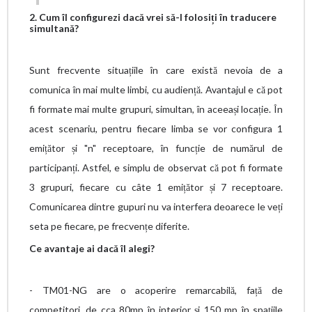
2. Cum îl configurezi dacă vrei să-l folosiți în traducere
simultană?
Sunt frecvente situațiile în care există nevoia de a
comunica în mai multe limbi, cu audiență. Avantajul e că pot
fi formate mai multe grupuri, simultan, în aceeași locație. În
acest scenariu, pentru fiecare limba se vor configura 1
emițător și "n" receptoare, în funcție de numărul de
participanți. Astfel, e simplu de observat că pot fi formate
3 grupuri, fiecare cu câte 1 emițător și 7 receptoare.
Comunicarea dintre gupuri nu va interfera deoarece le veți
seta pe fiecare, pe frecvențe diferite.
Ce avantaje ai dacă îl alegi?
- TM01-NG are o acoperire remarcabilă, față de
competitori, de cca 80mp în interior și 150 mp în spațiile