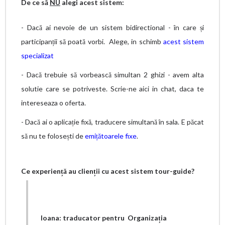
De ce să
NU
alegi acest sistem:
- Dacă ai nevoie de un sistem bidirectional - în care și
participanții să poată vorbi. Alege, in schimb
acest sistem
specializat
- Dacă trebuie să vorbească simultan 2 ghizi - avem alta
solutie care se potriveste. Scrie-ne aici in chat, daca te
intereseaza o oferta.
- Dacă ai o aplicație fixă, traducere simultană în sala. E păcat
să nu te folosești de
emițătoarele fixe
.
Ce experiență au clienții cu acest sistem tour-guide?
Ioana: traducator pentru Organizația