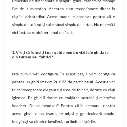
Principiul de funcționare e simplu: ghidul transmite mesaje
live de la microfon. Acestea sunt recepționate direct în
căștile vizitatorilor. Acest model e apreciat pentru că e
simplu de utilizat și chiar simai simplu de setat. Nu necesită
nici instalare, nici personal calificat.
1. Vreți să folosiți tour guide pentru vizitele ghidate
din turism sau fabrici?
Iată cum îl veți configura. În acest caz, îl vom configura
pentru un ghid (maxim 2) și 23 de participanți. Aceștia vor
folosi receptoare elegante și ușor de folosit, dotate cu cășți
igienice. Pe ghid îl dotăm cu emițător portabil și microfon
headset. De ce headset? Pentru că în scenariul nostru
acest ghid e captivant, se mișcă și gesticulează amplu.
Imaginați-va că orice lavalieră, l-ar limita mișcările.