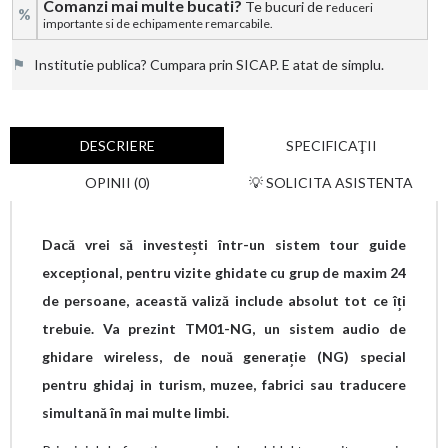
Comanzi mai multe bucati?
Te bucuri de r
educeri
%
importante si de echipamente remarcabile.
⚑
Institutie publica? Cumpara prin SICAP. E atat de simplu.
DESCRIERE
SPECIFICAŢII
OPINII (0)
💡 SOLICITA ASISTENTA
Dacă vrei să investești într-un sistem tour guide
excepțional, pentru vizite ghidate cu grup de maxim 24
de persoane, această valiză include absolut tot ce îți
trebuie. Va prezint TM01-NG, un sistem audio de
ghidare wireless, de nouă generație (NG) special
pentru ghidaj in turism, muzee, fabrici sau traducere
simultană în mai multe limbi.