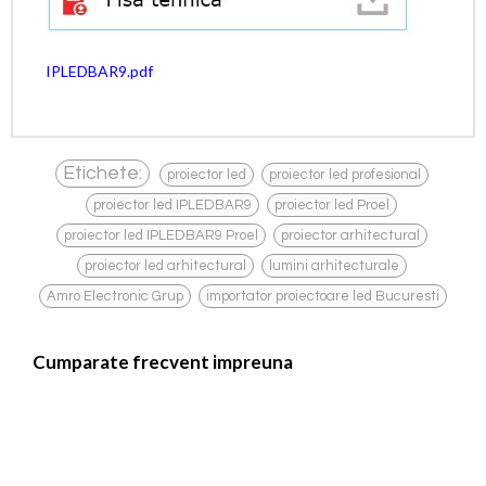
IPLEDBAR9.pdf
,
,
Etichete:
proiector led
proiector led profesional
,
,
proiector led IPLEDBAR9
proiector led Proel
,
,
proiector led IPLEDBAR9 Proel
proiector arhitectural
,
,
proiector led arhitectural
lumini arhitecturale
,
Amro Electronic Grup
importator proiectoare led Bucuresti
Cumparate frecvent impreuna