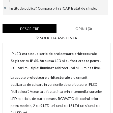
⚑
Institutie publica? Cumpara prin SICAP. E atat de simplu.
DESCRIERE
OPINII (0)
💡 SOLICITA ASISTENTA
IP LED este noua serie de proiectoare arhitecturale
Sagitter cu IP 65. Au sursa LED si au fost create pentru
utilizari multiple: iluminat arhitectural si iluminat live.
La aceste
proiectoare arhitecturale
s-a urmarit
egalizarea de culoare in versiunile de proiectoare IPLED
“full colour”. Aceasta a fost atinsa prin intermediul surselor
LED speciale, de putere mare, RGBW/FC din cadrul celor
patru modele, 2 cu 9 LED-uri, unul cu 18 LEd-uri si unul cu
24 LED-uri.