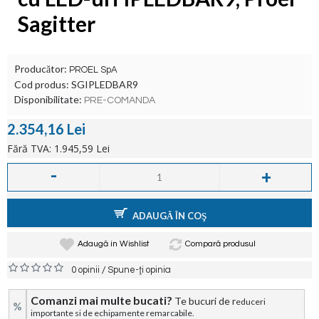
Sagitter
Producător:
PROEL SpA
Cod produs:
SGIPLEDBAR9
Disponibilitate:
PRE-COMANDA
2.354,16 Lei
Fără TVA: 1.945,59 Lei
-
+
ADAUGĂ ÎN COŞ
Adaugă in Wishlist
Compară produsul
/
0 opinii
Spune-ţi opinia
Comanzi mai multe bucati?
Te bucuri de r
educeri
%
importante si de echipamente remarcabile.