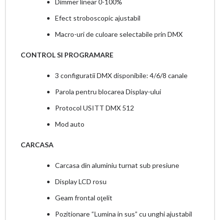
Dimmer linear 0-100%
Efect stroboscopic ajustabil
Macro-uri de culoare selectabile prin DMX
CONTROL SI PROGRAMARE
3 configuratii DMX disponibile: 4/6/8 canale
Parola pentru blocarea Display-ului
Protocol USITT DMX 512
Mod auto
CARCASA
Carcasa din aluminiu turnat sub presiune
Display LCD rosu
Geam frontal oţelit
Pozitionare “Lumina in sus” cu unghi ajustabil