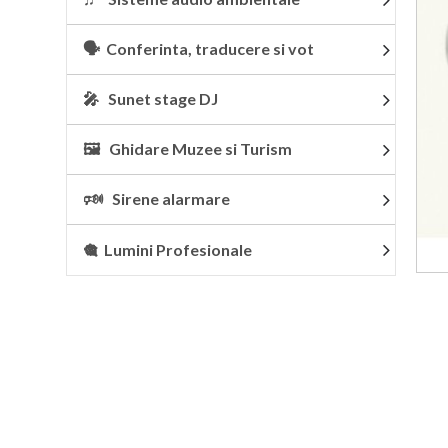
🗣 Conferinta, traducere si vot
🎤 Sunet stage DJ
🖼 Ghidare Muzee si Turism
🕬 Sirene alarmare
🎕 Lumini Profesionale