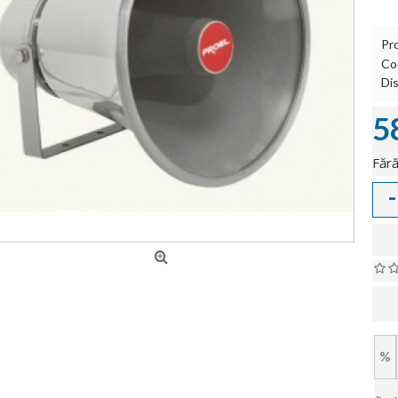
Pr
Co
Dis
5
Fără
-
%