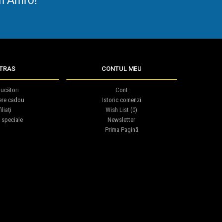
TRAS
CONTUL MEU
ucători
Cont
ere cadou
Istoric comenzi
iliaţi
Wish List (
0
)
 speciale
Newsletter
Prima Pagină