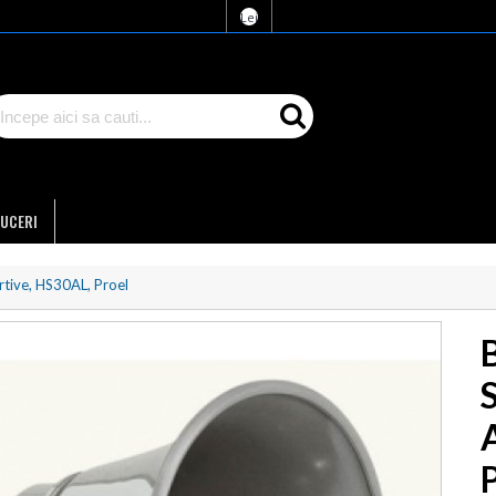
Lei
UCERI
rtive, HS30AL, Proel
S