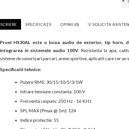
⚑
In
SCRIERE
SPECIFICAŢII
OPINII (0)
💡 SOLICITA ASISTE
Proel HS30AL este o boxa audio de exterior, tip horn, d
integrarea in sistemele audio 100V
. Rezistenta la apa, cali
sisteme de sonorizari parcari, arene sportive, aplicatii care cer un
Specificatii tehnice:
Putere RMS: 30/15/10/5/3/1W
Intrare tensiune constanta: 100 V
Frecventa raspuns: 250 Hz - 16 KHz
SPL MAX (Pmax @ 1m): 124
Indice protectie: 55