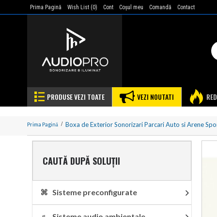
Prima Pagină
Wish List (
0
)
Cont
Coşul meu
Comandă
Contact
PRODUSE VEZI TOATE
VEZI NOUTATI
RED
Boxa de Exterior Sonorizari Parcari Auto si Arene Spo
Prima Pagină
CAUTĂ DUPĂ SOLUȚII
⌘ Sisteme preconfigurate
♬ Sisteme audio ambientale