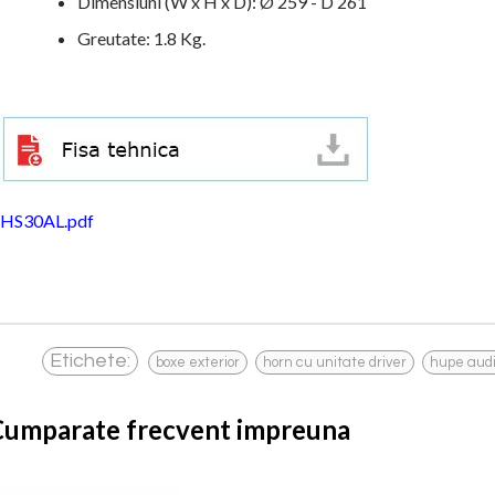
Dimensiuni (W x H x D): Ø 259 - D 261
Greutate: 1.8 Kg.
HS30AL.pdf
,
,
Etichete:
boxe exterior
horn cu unitate driver
hupe aud
Cumparate frecvent impreuna