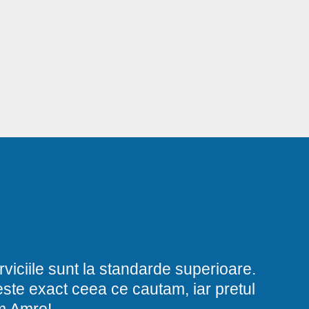
viciile sunt la standarde superioare.
i este exact ceea ce cautam, iar pretul
am Amro!