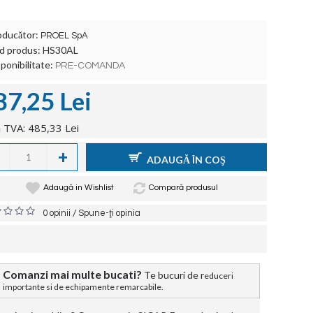
oducător:
PROEL SpA
d produs:
HS30AL
ponibilitate:
PRE-COMANDA
87,25 Lei
 TVA: 485,33 Lei
+
ADAUGĂ ÎN COŞ
Adaugă in Wishlist
Compară produsul
/
0 opinii
Spune-ţi opinia
Comanzi mai multe bucati?
Te bucuri de r
educeri
importante si de echipamente remarcabile.