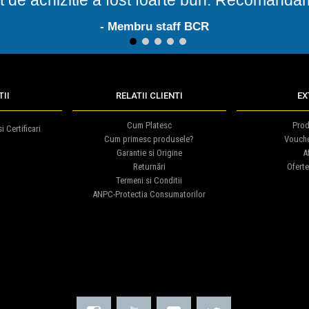
- Membru staff BCR
1
2
3
4
5
II
RELATII CLIENTI
EX
Cum Platesc
Prod
i Certificari
Cum primesc produsele?
Vouch
Garantie si Origine
Af
Returnări
Oferte
Termeni si Conditii
ANPC-Protectia Consumatorilor