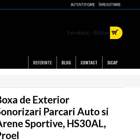
AUTENTIFICARE
ÎNREGISTRARE
0 produs(e) - 0,00 Lei
REFERINTE
BLOG
CONTACT
SICAP
Boxa de Exterior
onorizari Parcari Auto si
Arene Sportive, HS30AL,
Proel