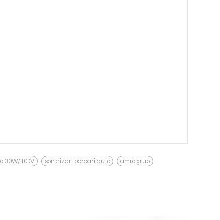
,
,
io 30W/100V
sonorizari parcari auto
amro grup