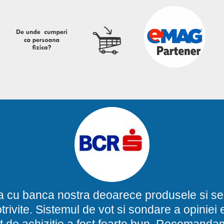
a cu banca nostra deoarece produsele si ser
potrivite. Sistemul de vot si sondare a opinie
t de achizitie a fost foarte bun. Recomand