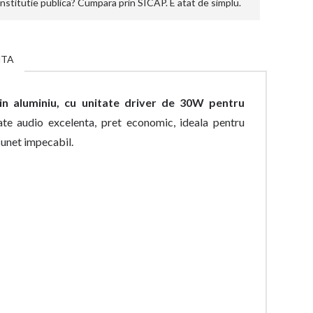
stitutie publica? Cumpara prin SICAP. E atat de simplu.
NTA
in aluminiu, cu unitate driver de 30W pentru
tate audio excelenta, pret economic, ideala pentru
 sunet impecabil.