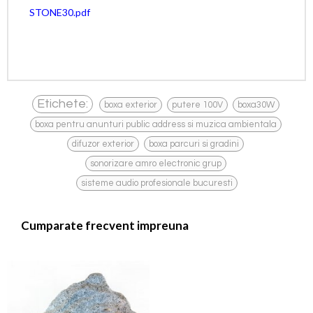
STONE30.pdf
,
,
,
Etichete:
boxa exterior
putere 100V
boxa30W
,
boxa pentru anunturi public address si muzica ambientala
,
,
difuzor exterior
boxa parcuri si gradini
,
sonorizare amro electronic grup
sisteme audio profesionale bucuresti
Cumparate frecvent impreuna