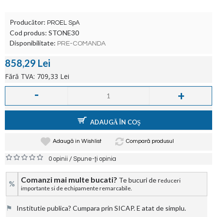
Producător:
PROEL SpA
Cod produs:
STONE30
Disponibilitate:
PRE-COMANDA
858,29 Lei
Fără TVA: 709,33 Lei
-
+
ADAUGĂ ÎN COŞ
Adaugă in Wishlist
Compară produsul
/
0 opinii
Spune-ţi opinia
Comanzi mai multe bucati?
Te bucuri de r
educeri
%
importante si de echipamente remarcabile.
⚑
Institutie publica? Cumpara prin SICAP. E atat de simplu.