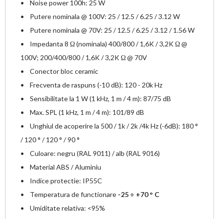
• Noise power 100h: 25 W
• Putere nominala @ 100V: 25 / 12.5 / 6.25 / 3.12 W
• Putere nominala @ 70V: 25 / 12.5 / 6.25 / 3.12 / 1.56 W
• Impedanta 8 Ω (nominala) 400/800 / 1,6K / 3,2K Ω @
100V; 200/400/800 / 1,6K / 3,2K Ω @ 70V
• Conector bloc ceramic
• Frecventa de raspuns (-10 dB): 120 - 20k Hz
• Sensibilitate la 1 W (1 kHz, 1 m / 4 m): 87/75 dB
• Max. SPL (1 kHz, 1 m / 4 m): 101/89 dB
• Unghiul de acoperire la 500 / 1k / 2k /4k Hz (-6dB): 180 °
/ 120 ° / 120 ° / 90 °
• Culoare: negru (RAL 9011) / alb (RAL 9016)
• Material ABS / Aluminiu
• Indice protectie: IP55C
• Temperatura de functionare
-25 ÷ +70 ° C
• Umiditate relativa: <95%