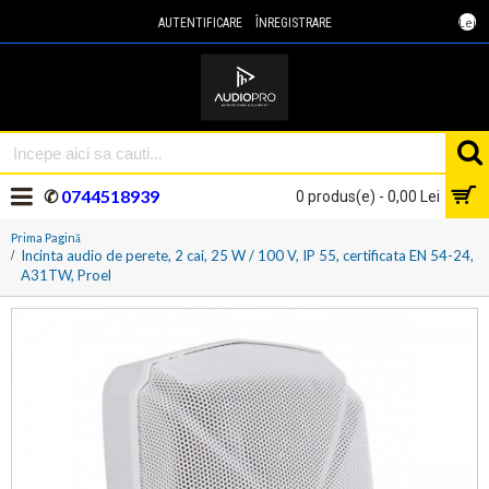
Lei
AUTENTIFICARE
ÎNREGISTRARE
✆
0744518939
0 produs(e) - 0,00 Lei
Prima Pagină
Incinta audio de perete, 2 cai, 25 W / 100 V, IP 55, certificata EN 54-24,
A31TW, Proel