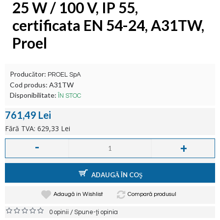
25 W / 100 V, IP 55,
certificata EN 54-24, A31TW,
Proel
Producător:
PROEL SpA
Cod produs:
A31TW
Disponibilitate:
ÎN STOC
761,49 Lei
Fără TVA: 629,33 Lei
-
+
ADAUGĂ ÎN COŞ
Adaugă in Wishlist
Compară produsul
/
0 opinii
Spune-ţi opinia