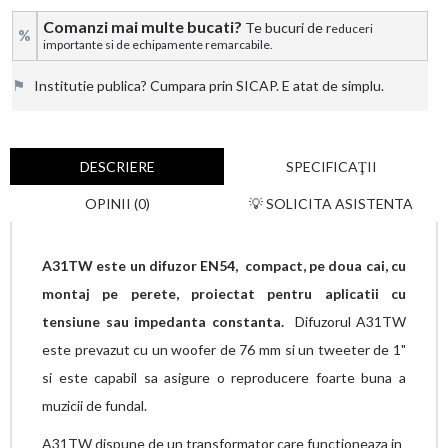
Comanzi mai multe bucati?
Te bucuri de r
educeri
%
importante si de echipamente remarcabile.
⚑
Institutie publica? Cumpara prin SICAP. E atat de simplu.
DESCRIERE
SPECIFICAŢII
OPINII (0)
💡 SOLICITA ASISTENTA
A31TW este un difuzor EN54, compact, pe doua cai, cu
montaj pe perete, proiectat pentru aplicatii cu
tensiune sau impedanta constanta.
Difuzorul A31TW
este prevazut cu un woofer de 76 mm si un tweeter de 1"
si este capabil sa asigure o reproducere foarte buna a
muzicii de fundal.
A31TW dispune de un transformator care functioneaza in