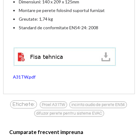
• Dimensiuni: 140 x 209 x 125mm
• Montare pe perete folosind suportul furnizat
• Greutate: 1,74 kg
• Standard de conformitate EN54-24: 2008
A31TW.pdf
,
,
Etichete:
Proel A31TW
incinta audio de perete EN54
difuzor perete pentru sisteme EVAC
Cumparate frecvent impreuna