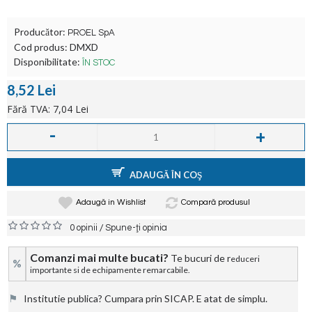
Producător:
PROEL SpA
Cod produs:
DMXD
Disponibilitate:
ÎN STOC
8,52 Lei
Fără TVA: 7,04 Lei
-
+
ADAUGĂ ÎN COŞ
Adaugă in Wishlist
Compară produsul
/
0 opinii
Spune-ţi opinia
Comanzi mai multe bucati?
Te bucuri de r
educeri
%
importante si de echipamente remarcabile.
⚑
Institutie publica? Cumpara prin SICAP. E atat de simplu.