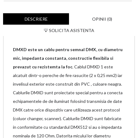
DESCRIERE
OPINII (0)
💡 SOLICITA ASISTENTA
DMXD este un cablu pentru semnal DMX, cu diametru
mic, impedanta constanta, constructie flexibila si
prevazut cu rezistemta la foc
. Cablul DMXD 1 este
alcatuit dintr-o pereche de fire rasucite (2 x 0,25 mm2) iar
invelisul exterior este construit din PVC , culoare neagra.
Cablurile DMXD sunt proiectate special pentru a conecta
echipamentele de de iluminat folosind transmisia de date
DMX catre orice dispozitiv care utilizeaza acest protocol
(coluor changer, scanner). Cablurile DMXD sunt fabricate
in conformitate cu standardul DMX512 si au o impedanta
nominala de 120 Ohm. Datorita micului lor diametru