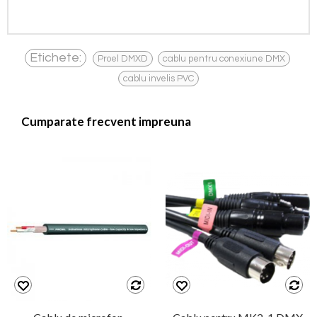
,
,
Etichete:
Proel DMXD
cablu pentru conexiune DMX
cablu invelis PVC
Cumparate frecvent impreuna