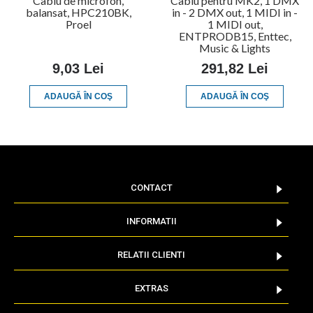
Cablu de microfon,
Cablu pentru MK2, 1 DMX
balansat, HPC210BK,
in - 2 DMX out, 1 MIDI in -
Proel
1 MIDI out,
ENTPRODB15, Enttec,
Music & Lights
9,03 Lei
291,82 Lei
ADAUGĂ ÎN COŞ
ADAUGĂ ÎN COŞ
CONTACT
INFORMATII
RELATII CLIENTI
EXTRAS