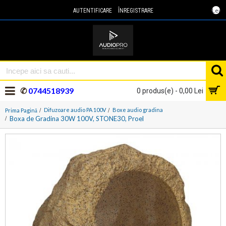
Lei
AUTENTIFICARE
ÎNREGISTRARE
✆
0744518939
0 produs(e) - 0,00 Lei
Difuzoare audio PA 100V
Boxe audio gradina
Prima Pagină
Boxa de Gradina 30W 100V, STONE30, Proel