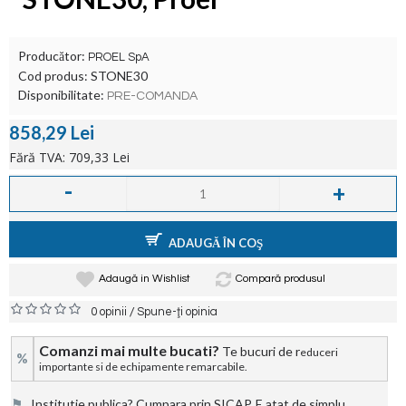
Producător:
PROEL SpA
Cod produs:
STONE30
Disponibilitate:
PRE-COMANDA
858,29 Lei
Fără TVA: 709,33 Lei
-
+
ADAUGĂ ÎN COŞ
Adaugă in Wishlist
Compară produsul
/
0 opinii
Spune-ţi opinia
Comanzi mai multe bucati?
Te bucuri de r
educeri
%
importante si de echipamente remarcabile.
⚑
Institutie publica? Cumpara prin SICAP. E atat de simplu.