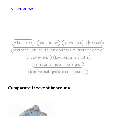
STONE30.pdf
,
,
,
Etichete:
boxa exterior
putere 100V
boxa30W
,
boxa pentru anunturi public address si muzica ambientala
,
,
difuzor exterior
boxa parcuri si gradini
,
sonorizare amro electronic grup
sisteme audio profesionale bucuresti
Cumparate frecvent impreuna