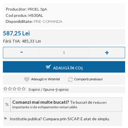
Producător:
PROEL SpA
Cod produs:
HS30AL
Disponibilitate:
PRE-COMANDA
587,25 Lei
Fără TVA: 485,33 Lei
-
+
ADAUGĂ ÎN COŞ
Adaugă in Wishlist
Compară produsul
/
0 opinii
Spune-ţi opinia
Comanzi mai multe bucati?
Te bucuri de r
educeri
%
importante si de echipamente remarcabile.
⚑
Institutie publica? Cumpara prin SICAP. E atat de simplu.