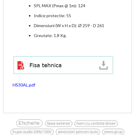
SPL MAX (Pmax @ 1m): 124
Indice protectie: 55
Dimensiuni (W x H x D): Ø 259 - D 261
Greutate: 1.8 Kg.
HS30AL.pdf
,
,
Etichete:
boxe exterior
horn cu unitate driver
,
,
hupe audio 30W/100V
sonorizari parcari auto
amro grup