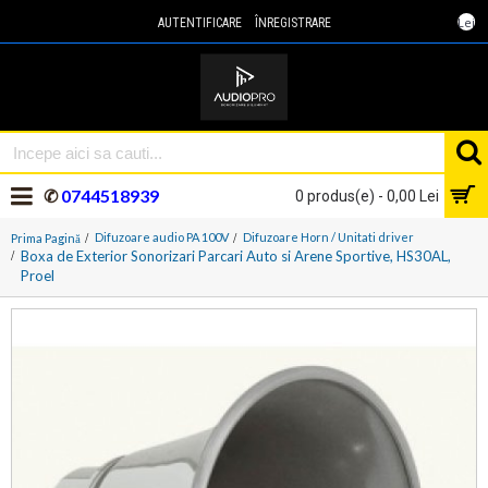
Lei
AUTENTIFICARE
ÎNREGISTRARE
✆
0744518939
0 produs(e) - 0,00 Lei
Difuzoare audio PA 100V
Difuzoare Horn / Unitati driver
Prima Pagină
Boxa de Exterior Sonorizari Parcari Auto si Arene Sportive, HS30AL,
Proel