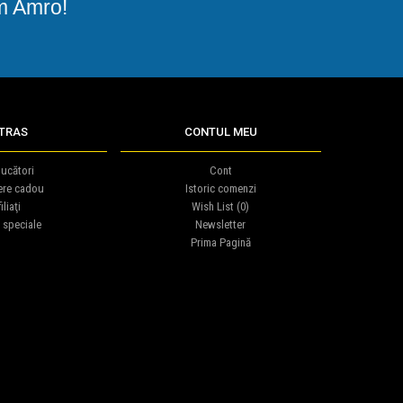
am Amro!
TRAS
CONTUL MEU
ucători
Cont
ere cadou
Istoric comenzi
iliaţi
Wish List (
0
)
 speciale
Newsletter
Prima Pagină