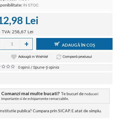
ponibilitate:
IN STOC
12,98 Lei
 TVA: 258,67 Lei
+
ADAUGĂ ÎN COŞ
Adaugă in Wishlist
Compară produsul
/
0 opinii
Spune-ţi opinia
Comanzi mai multe bucati?
Te bucuri de r
educeri
importante si de echipamente remarcabile.
stitutie publica? Cumpara prin SICAP. E atat de simplu.