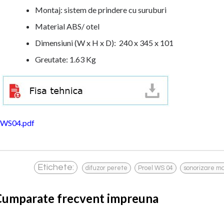
Montaj: sistem de prindere cu suruburi
Material ABS/ otel
Dimensiuni (W x H x D): 240 x 345 x 101
Greutate: 1.63 Kg
WS04.pdf
,
,
Etichete:
difuzor perete
Proel WS 04
sonorizare m
Cumparate frecvent impreuna