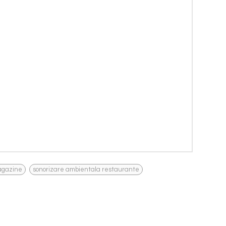
,
agazine
sonorizare ambientala restaurante