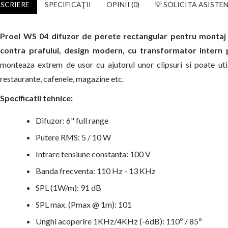
SCRIERE
SPECIFICAŢII
OPINII (0)
💡 SOLICITA ASISTE
Proel WS 04 difuzor de perete rectangular pentru montaj a
contra prafului, design modern, cu transformator intern p
monteaza extrem de usor cu ajutorul unor clipsuri si poate util
restaurante, cafenele, magazine etc.
Specificatii tehnice:
Difuzor: 6" full range
Putere RMS: 5 / 10 W
Intrare tensiune constanta: 100 V
Banda frecventa: 110 Hz - 13 KHz
SPL (1W/m): 91 dB
SPL max. (Pmax @ 1m): 101
Unghi acoperire 1KHz/4KHz (-6dB): 110º / 85º