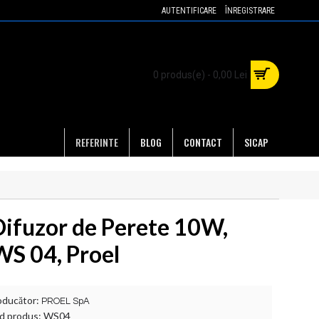
AUTENTIFICARE
ÎNREGISTRARE
0 produs(e) - 0,00 Lei
REFERINTE
BLOG
CONTACT
SICAP
Difuzor de Perete 10W,
WS 04, Proel
oducător:
PROEL SpA
d produs:
WS04