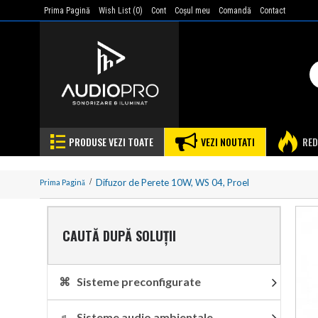
Prima Pagină
Wish List (
0
)
Cont
Coşul meu
Comandă
Contact
PRODUSE VEZI TOATE
VEZI NOUTATI
RED
Difuzor de Perete 10W, WS 04, Proel
Prima Pagină
CAUTĂ DUPĂ SOLUȚII
⌘ Sisteme preconfigurate
♬ Sisteme audio ambientale