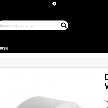
Lei
UCERI
Pr
Co