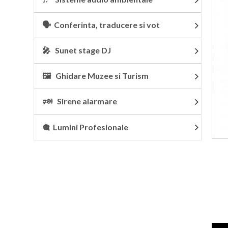
🗣 Conferinta, traducere si vot
🎤 Sunet stage DJ
🖼 Ghidare Muzee si Turism
🕬 Sirene alarmare
🎕 Lumini Profesionale