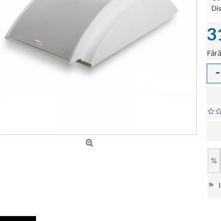
Dis
3
Fără
-
%
⚑
In