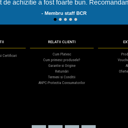
t de achizitie a fost foarte bun. Recomand
- Membru staff BCR
1
2
3
4
5
II
RELATII CLIENTI
EX
Cum Platesc
Prod
i Certificari
Cum primesc produsele?
Vouch
Garantie si Origine
Af
Returnări
Oferte
Termeni si Conditii
ANPC-Protectia Consumatorilor