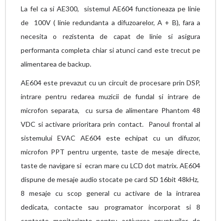
La fel ca si AE300, sistemul AE604 functioneaza pe linie
de 100V ( linie redundanta a difuzoarelor, A + B), fara a
necesita o rezistenta de capat de linie si asigura
performanta completa chiar si atunci cand este trecut pe
alimentarea de backup.
AE604 este prevazut cu un circuit de procesare prin DSP,
intrare pentru redarea muzicii de fundal si intrare de
microfon separata, cu sursa de alimentare Phantom 48
VDC si activare prioritara prin contact. Panoul frontal al
sistemului EVAC AE604 este echipat cu un difuzor,
microfon PPT pentru urgente, taste de mesaje directe,
taste de navigare si ecran mare cu LCD dot matrix. AE604
dispune de mesaje audio stocate pe card SD 16bit 48kHz,
8 mesaje cu scop general cu activare de la intrarea
dedicata, contacte sau programator incorporat si 8
contacte monitorizate pentru activarea anunturilor de