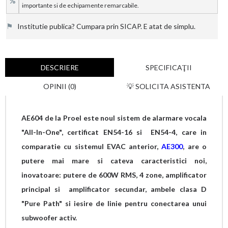
%
importante si de echipamente remarcabile.
⚑
Institutie publica? Cumpara prin SICAP. E atat de simplu.
DESCRIERE
SPECIFICAŢII
OPINII (0)
💡 SOLICITA ASISTENTA
AE604 de la Proel este noul sistem de alarmare vocala
"All-In-One", certificat EN54-16 si EN54-4, care in
comparatie cu sistemul EVAC anterior,
AE300
, are o
putere mai mare si cateva caracteristici noi,
inovatoare: putere de 600W RMS, 4 zone,
amplificator
principal si amplificator secundar, ambele clasa D
"Pure Path" si iesire de linie pentru conectarea unui
subwoofer activ.