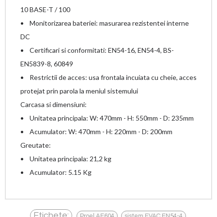
10 BASE-T / 100
• Monitorizarea bateriei: masurarea rezistentei interne
DC
• Certificari si conformitati: EN54-16, EN54-4, BS-
EN5839-8, 60849
• Restrictii de acces: usa frontala incuiata cu cheie, acces
protejat prin parola la meniul sistemului
Carcasa si dimensiuni:
• Unitatea principala: W: 470mm - H: 550mm - D: 235mm
• Acumulator: W: 470mm - H: 220mm - D: 200mm
Greutate:
• Unitatea principala: 21,2 kg
• Acumulator: 5.15 Kg
,
,
Etichete:
Proel AE604
sistem EVAC EN54-4