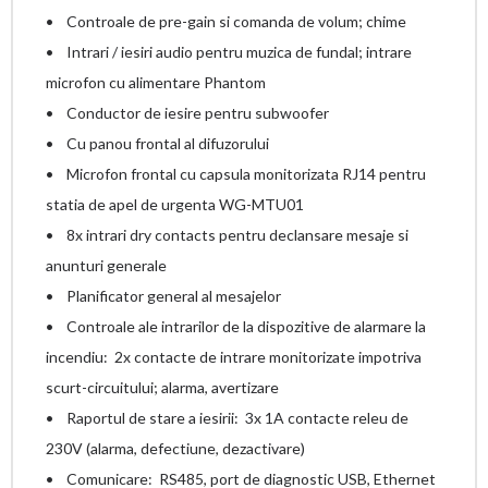
• Controale de pre-gain si comanda de volum; chime
• Intrari / iesiri audio pentru muzica de fundal; intrare
microfon cu alimentare Phantom
• Conductor de iesire pentru subwoofer
• Cu panou frontal al difuzorului
• Microfon frontal cu capsula monitorizata RJ14 pentru
statia de apel de urgenta WG-MTU01
• 8x intrari dry contacts pentru declansare mesaje si
anunturi generale
• Planificator general al mesajelor
• Controale ale intrarilor de la dispozitive de alarmare la
incendiu: 2x contacte de intrare monitorizate impotriva
scurt-circuitului; alarma, avertizare
• Raportul de stare a iesirii: 3x 1A contacte releu de
230V (alarma, defectiune, dezactivare)
• Comunicare: RS485, port de diagnostic USB, Ethernet