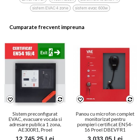
,
sistem EVAC 4 zone
sistem evac 600w
Cumparate frecvent impreuna
Sistem preconfigurat
Panou cu microfon complet
EVAC, evacuare vocala si
monitorizat pentru
adresare publica 1 zona,
pompieri certificat EN54-
AE300R1, Proel
16 Proel DBEVFR1
12.745,25 Lei
3.033,05 Lei