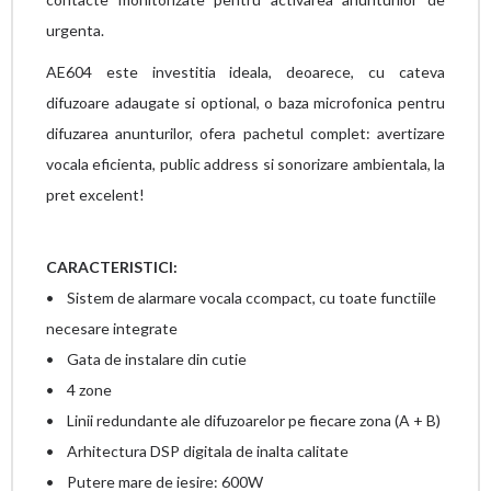
urgenta.
AE604 este investitia ideala, deoarece, cu cateva
difuzoare adaugate si optional, o baza microfonica pentru
difuzarea anunturilor, ofera pachetul complet: avertizare
vocala eficienta, public address si sonorizare ambientala, la
pret excelent!
CARACTERISTICI:
• Sistem de alarmare vocala ccompact, cu toate functiile
necesare integrate
• Gata de instalare din cutie
• 4 zone
• Linii redundante ale difuzoarelor pe fiecare zona (A + B)
• Arhitectura DSP digitala de inalta calitate
• Putere mare de iesire: 600W