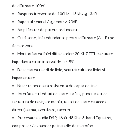
de difuzoare 100V
• Raspuns frecventa de 100Hz - 18Khz @ -3dB
• Raportul semnal / zgomot: > 90dB
• Amplificator de putere redundant
• Cu 4 zone, linii redundante pentru difuzoare (A + B) pe
fiecare zona
• Monitorizarea liniei difuzoarelor: 20 KhZ FFT masurare
impedanta cu un interval de +/- 5%
• Detectarea taierii de linie, scurtcircuitarea liniei si
impamantare
• Nu este necesara rezistenta de capta de linie
• Interfata cu Led-uri de stare + afisaj punct-matrice,
tastatura de navigare meniu, tastei de stare cu acces
direct (alarma, avertizare, tacere)
• Procesarea audio DSP, 16bit-48Khz; 3-band Equalizer,
compresor / expander pe intrarile de microfon