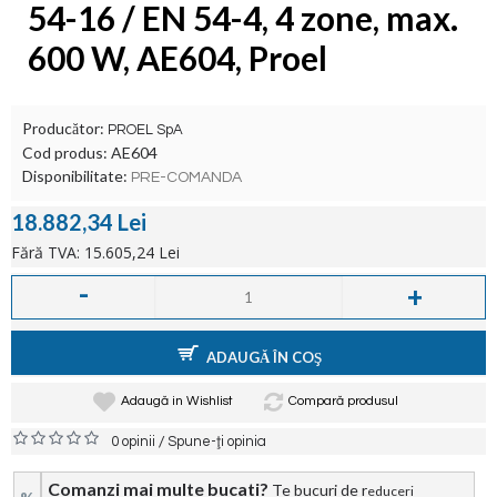
54-16 / EN 54-4, 4 zone, max.
600 W, AE604, Proel
Producător:
PROEL SpA
Cod produs:
AE604
Disponibilitate:
PRE-COMANDA
18.882,34 Lei
Fără TVA: 15.605,24 Lei
-
+
ADAUGĂ ÎN COŞ
Adaugă in Wishlist
Compară produsul
/
0 opinii
Spune-ţi opinia
Comanzi mai multe bucati?
Te bucuri de r
educeri