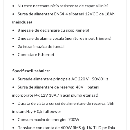
• Nu este necesara nicio rezistenta de capat al liniei
• Sursa de alimentare EN54-4 si baterii 12VCC de 18Ah
(neincluse)
• 8 mesaje de declansare cu scop general
• 2 mesaje de alarma vocala (monitores input triggers)
• 2x intrari muzica de fundal
• Conectare Ethernet
Specificatii tehnice:
• Sursade alimentare principala AC 220 V - 50/60 Hz
• Sursa de alimentare de rezerva: 48V – baterii
incorporate (4x 12V 18A / h acid plumb etansat)
• Durata de viata a sursei de alimentare de rezerva: 36h
in stand-by + 0,5 full power
• Consum maxim de energie: 700W
• Tensiune constanta de 600W RMS @ 1% THD pe linia