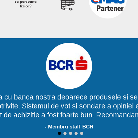
a cu banca nostra deoarece produsele si ser
potrivite. Sistemul de vot si sondare a opinie
t de achizitie a fost foarte bun. Recomand
- Membru staff BCR
1
2
3
4
5