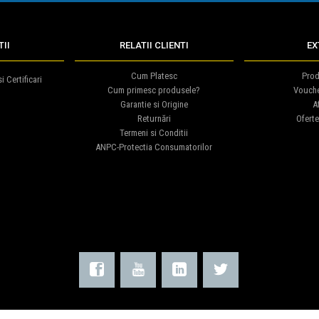
II
RELATII CLIENTI
EX
Cum Platesc
Prod
i Certificari
Cum primesc produsele?
Vouch
Garantie si Origine
Af
Returnări
Oferte
Termeni si Conditii
ANPC-Protectia Consumatorilor