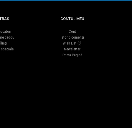
TRAS
CONTUL MEU
ucători
Cont
ere cadou
Istoric comenzi
iliaţi
Wish List (
0
)
 speciale
Newsletter
Prima Pagină