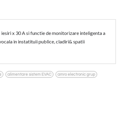
siri x 30 A si functie de monitorizare inteligenta a
cala in instatituii publice, cladiri& spatii
,
,
a
alimentare sistem EVAC
amro electronic grup