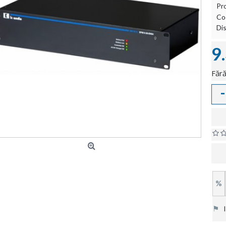
Pr
Co
Dis
9
Fără
-
%
⚑
In