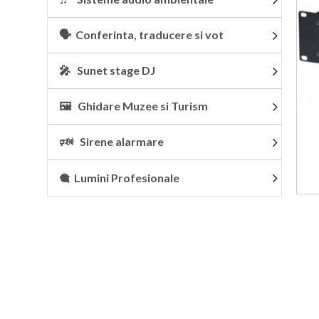
🗣 Conferinta, traducere si vot
🎤 Sunet stage DJ
🖼 Ghidare Muzee si Turism
🕬 Sirene alarmare
🎕 Lumini Profesionale