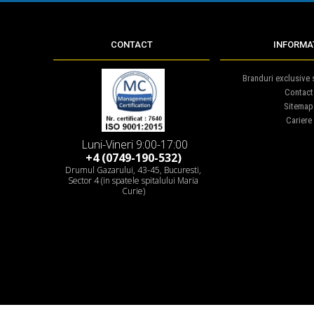
CONTACT
INFORMAT
Branduri exclusive s
Contact
Sitemap
Cariere
Luni-Vineri 9:00-17:00
+4 (0749-190-532)
Drumul Gazarului, 43-45, Bucuresti,
Sector 4 (in spatele spitalului Maria
Curie)