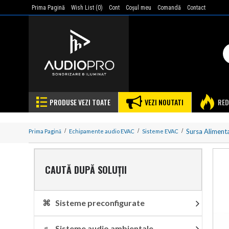
Prima Pagină
Wish List (
0
)
Cont
Coşul meu
Comandă
Contact
PRODUSE VEZI TOATE
VEZI NOUTATI
RED
Sursa Aliment
Prima Pagină
Echipamente audio EVAC
Sisteme EVAC
CAUTĂ DUPĂ SOLUȚII
⌘ Sisteme preconfigurate
♬ Sisteme audio ambientale