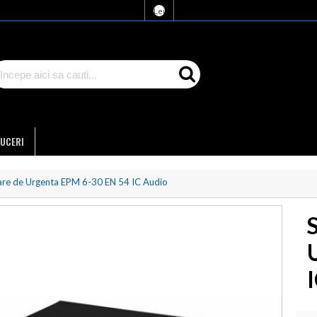
Lei
UCERI
are de Urgenta EPM 6-30 EN 54 IC Audio