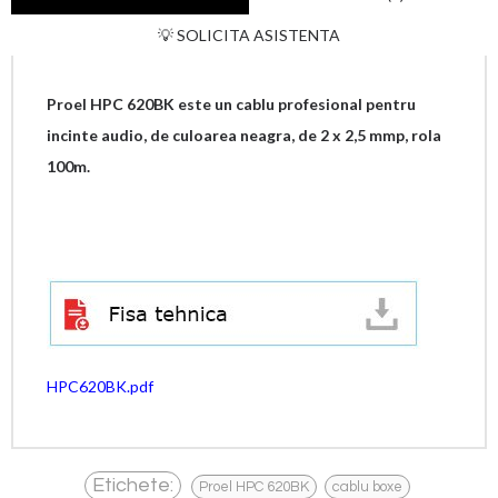
💡 SOLICITA ASISTENTA
Proel HPC 620BK este un cablu profesional pentru
incinte audio, de culoarea neagra, de 2 x 2,5 mmp, rola
100m.
HPC620BK.pdf
,
,
Etichete:
Proel HPC 620BK
cablu boxe