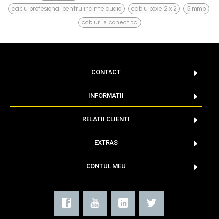
,
,
,
cablu profesional pentru incinte audio
cablu boxe 2 x 2
5 mmp
cabluri si conectica
CONTACT
INFORMATII
RELATII CLIENTI
EXTRAS
CONTUL MEU