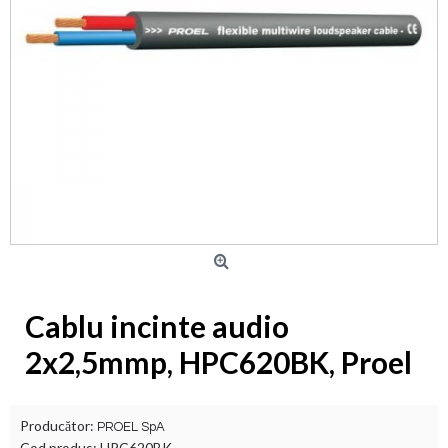
Cablu incinte audio
2x2,5mmp, HPC620BK, Proel
Producător:
PROEL SpA
Cod produs:
HPC620BK