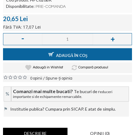
Disponibilitate:
PRE-COMANDA
20,65 Lei
Fără TVA: 17,07 Lei
-
+
ADAUGĂ ÎN COŞ
Adaugă in Wishlist
Compară produsul
/
0 opinii
Spune-ţi opinia
Comanzi mai multe bucati?
Te bucuri de r
educeri
%
importante si de echipamente remarcabile.
⚑
Institutie publica? Cumpara prin SICAP. E atat de simplu.
DESCRIERE
OPINII (0)