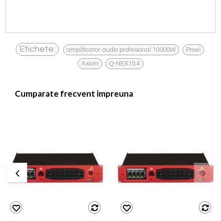
,
,
Etichete:
amplificator audio profesional 10000W
Proel
,
Axiom
Q-NEX10.4
Cumparate frecvent impreuna