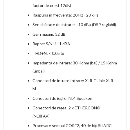
factor de crest 12dB)
Raspuns in frecventa: 20 Hz - 20 kHz
Sensibilitate de intrare: +10 dBu (DSP reglabil)
Gain maxim: 32 dB
Raport S/N: 111 dBA
THD+N: < 0,05 %
Impedanta de intrare: 30 Kohm (bal) / 15 Kohm
(unbal)
Conectori de intrare Intrare: XLR-F Link: XLR-
M
Conectori de ieșire: NL4 Speakon
Conectori de rețea: 2 x ETHERCON®
(NE8FAV)
Procesare semnal CORE2, 40 de biți SHARC