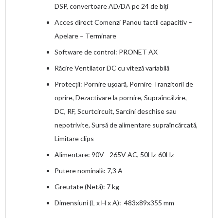
DSP, convertoare AD/DA pe 24 de biți
Acces direct Comenzi Panou tactil capacitiv –
Apelare – Terminare
Software de control: PRONET AX
Răcire Ventilator DC cu viteză variabilă
Protecții: Pornire uşoară, Pornire Tranzitorii de
oprire, Dezactivare la pornire, Supraîncălzire,
DC, RF, Scurtcircuit, Sarcini deschise sau
nepotrivite, Sursă de alimentare supraîncărcată,
Limitare clips
Alimentare: 90V - 265V AC, 50Hz-60Hz
Putere nominală: 7,3 A
Greutate (Netă): 7 kg
Dimensiuni (L x H x A): 483x89x355 mm