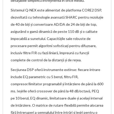
detașabile simplifică întreținerea în orice mediu.
Sistemul Q-NEX este alimentat de platforma CORE2 DSP,
dezvoltată cu tehnologie avansată SHARC pentru rezoluție
de 40 de biți și convertoare AD/DA de 24 de biți de top,
asigurând o gamă dinamică de peste 110 dB și o calitate
impecabilă a sunetului. Capacitățile sale robuste de
procesare permit algoritmi sofisticați pentru difuzoare,
inclusiv filtre FIR cu fază liniară, împreună cu funcții
complete de control de la distanță și de rețea.
Secțiunea DSP oferă instrumente extinse: fiecare intrare
include EQ parametric cu 5 benzi, filtru FIR,
compresor/limitator programabil și întârziere de până la 600
ms. Ieșirile oferă crossover de până la 48 dB/octavă, PEQ
pe 10 benzi, EQ dinamic, limitatoare duale și același interval
de întârziere. O matrice de rutare flexibilă permite alocarea
fără întreruperi a semnalului între intrări și ieșiri pentru o