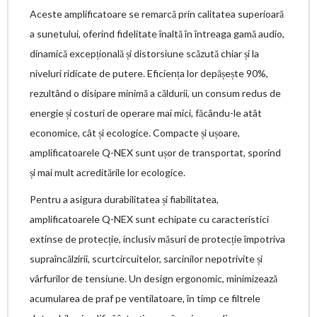
Aceste amplificatoare se remarcă prin calitatea superioară
a sunetului, oferind fidelitate înaltă în întreaga gamă audio,
dinamică excepțională și distorsiune scăzută chiar și la
niveluri ridicate de putere. Eficiența lor depășește 90%,
rezultând o disipare minimă a căldurii, un consum redus de
energie și costuri de operare mai mici, făcându-le atât
economice, cât și ecologice. Compacte și ușoare,
amplificatoarele Q-NEX sunt ușor de transportat, sporind
și mai mult acreditările lor ecologice.
Pentru a asigura durabilitatea și fiabilitatea,
amplificatoarele Q-NEX sunt echipate cu caracteristici
extinse de protecție, inclusiv măsuri de protecție împotriva
supraîncălzirii, scurtcircuitelor, sarcinilor nepotrivite și
vârfurilor de tensiune. Un design ergonomic, minimizează
acumularea de praf pe ventilatoare, în timp ce filtrele