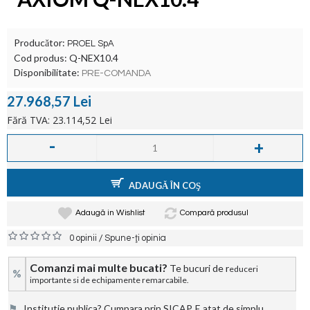
Producător:
PROEL SpA
Cod produs:
Q-NEX10.4
Disponibilitate:
PRE-COMANDA
27.968,57 Lei
Fără TVA: 23.114,52 Lei
-
+
ADAUGĂ ÎN COŞ
Adaugă in Wishlist
Compară produsul
/
0 opinii
Spune-ţi opinia
Comanzi mai multe bucati?
Te bucuri de r
educeri
%
importante si de echipamente remarcabile.
⚑
Institutie publica? Cumpara prin SICAP. E atat de simplu.